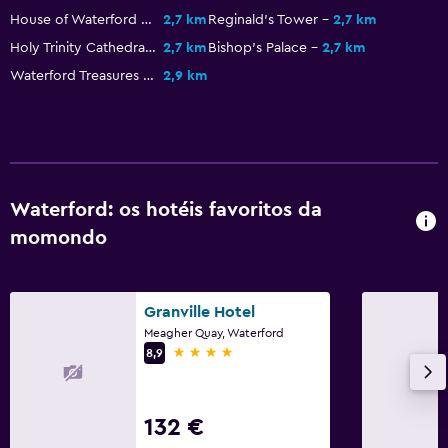
House of Waterford Crystal
2,7 km
Reginald's Tower
2,7 km
Lavandaria
Holy Trinity Cathedral
2,7 km
Bishop's Palace
2,7 km
Waterford Treasures Museum
2,9 km
Tábua de engomar para calças
Ferro e tábua de passar a ferro
Quarto
Roupeiro ou armário
Waterford: os hotéis favoritos da
momondo
Atividades
Golfe
Granville Hotel
Meagher Quay, Waterford
4 estrelas
8,9
132 €