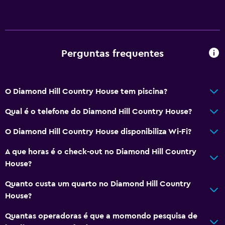
Chaleira elétrica
Fervedor para chá/café
Cozinha partilhada
Menu para dietas especiais (a pedido)
Perguntas frequentes
Casa de banho
O Diamond Hill Country House tem piscina?
Secador de cabelo
Vaso sanitário
Qual é o telefone do Diamond Hill Country House?
WC privativo
O Diamond Hill Country House disponibiliza Wi-Fi?
A que horas é o check-out no Diamond Hill Country
Serviços e comodidades
House?
Serviço de despertador
Quanto custa um quarto no Diamond Hill Country
Check-in/check-out privado
House?
Receção 24 horas
Quantas operadoras é que a momondo pesquisa de