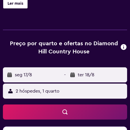
pequenos-almoços irlandeses completos e saudáveis, e o
Ler mais
acesso Wi-Fi é gratuito. Luminosos e arejados, todos os
quartos do Diamond Hill B&B têm uma moderna casa de
banho privativa com um chuveiro de alta pressão. Os
quartos também incluem uma televisão, comodidades
para preparar chá/café e uma área de estar com cadeiras.
O pequeno-almoço é servido a partir de um extenso
Preço por quarto e ofertas no Diamond
menu todas as manhãs, com opções continentais
Hill Country House
disponíveis juntamente com pequenos-almoços
cozinhados tradicionais. O Clube de Golfe de Waterford
fica a menos de 10 minutos de carro e 9 campos de golfe
seg 17/8
-
ter 18/8
estão localizados a cerca de 30 minutos de carro do B&B.
A famosa Casa de Waterford Crystal fica apenas a 10
minutos de carro e a Estrada N25 pode ser alcançada em 5
2 hóspedes, 1 quarto
minutos de carro.