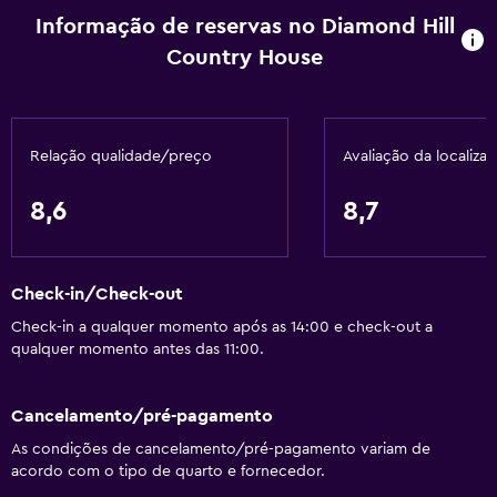
Piso em carpete
Informação de reservas no Diamond Hill
Country House
Área de descanso
Soalho de azulejo/mármore
Soalho de madeira
Relação qualidade/preço
Avaliação da localiza
Armazém disponível
8,6
8,7
Saúde e segurança
CCTV fora da propriedade
Check-in/Check-out
Limpeza diária
Check-in a qualquer momento após as 14:00 e check-out a
Segurança 24/7
qualquer momento antes das 11:00.
Kit de primeiros socorros
CCTV nas zonas comuns
Cancelamento/pré-pagamento
As condições de cancelamento/pré-pagamento variam de
Restaurantes
acordo com o tipo de quarto e fornecedor.