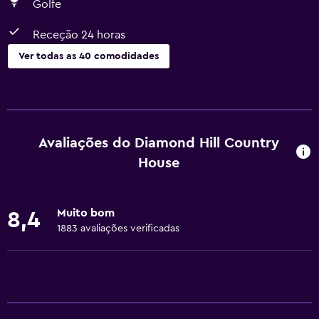
Golfe
Receção 24 horas
Ver todas as 40 comodidades
Serviços básicos
Wi-Fi gratuito
Wi-Fi disponível em todas as áreas
Avaliações do Diamond Hill Country
Internet
House
Extintor
Artigos de higiene grátis
Muito bom
8,4
Detetores de fumo
1883 avaliações verificadas
Aquecimento
Geral
Telefone