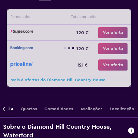
Fornecedor
Total por noite
120 €
Ver oferta
120 €
Ver oferta
121 €
Ver oferta
mais 6 ofertas do Diamond Hill Country House
crição
Quartos
Comodidades
Avaliações
Localização
Sobre o Diamond Hill Country House,
Waterford