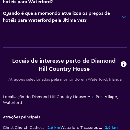
hotéis para Waterford?
Estacionamento e transportes
Estacionamento gratuito
Quando é que a momondo atualizou os preços de
hotéis para Waterford pela última vez?
Estacionamento privado
Multimédia e entretenimento
Zona de convívio/TV partilhada
TV
Locais de interesse perto de Diamond
Hill Country House
Acessibilidade e conveniência
Atrações selecionadas pela momondo em Waterford, Irlanda
Quarto para não fumadores
Área para fumadores
Localização do Diamond Hill Country House: Mile Post Village,
Waterford
Ar livre
Atrações principais
Terraço/pátio
Jardim
Christ Church Cathedral
2,6 km
Waterford Treasures Medieval Museum
2,6 km