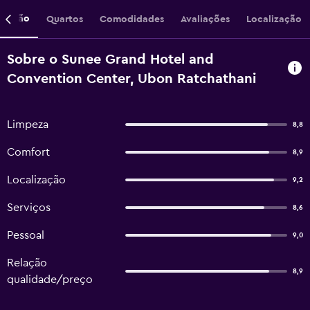
crição
Quartos
Comodidades
Avaliações
Localização
Sobre o Sunee Grand Hotel and
Convention Center, Ubon Ratchathani
Limpeza
8,8
Comfort
8,9
Localização
9,2
Serviços
8,6
Pessoal
9,0
Relação
8,9
qualidade/preço