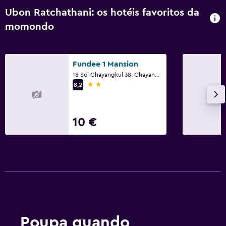
Ubon Ratchathani: os hotéis favoritos da
momondo
Fundee 1 Mansion
18 Soi Chayangkul 38, Chayangkul Road, T. Naimuang, A. Muang, Ubon Ratchathani
2 estrelas
8,2
10 €
Poupa quando