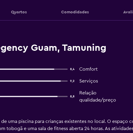
Quartos
Comodidades
Aval
Regency Guam, Tamuning
Comfort
8,4
Serviços
9,2
Relação
8,8
qualidade/preço
 e de uma piscina para crianças existentes no local. O espaço
um tobogã e uma sala de fitness aberta 24 horas. As atividades