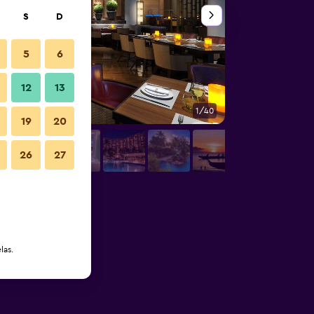
S
D
5
6
12
13
1/40
Restaurante
19
20
26
27
las.