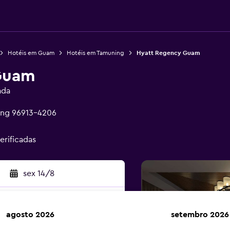
Hotéis em Guam
Hotéis em Tamuning
Hyatt Regency Guam
Guam
ada
ning 96913-4206
erificadas
sex 14/8
agosto 2026
setembro 2026