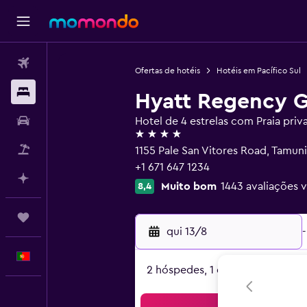
Voos
Ofertas de hotéis
Hotéis em Pacífico Sul
Alojamentos
Hyatt Regency 
Carros
Hotel de 4 estrelas com Praia priv
4 estrelas
Pacotes
1155 Pale San Vitores Road, Tamu
+1 671 647 1234
Faz planos com IA
Muito bom
1443 avaliações v
8,4
Trips
qui 13/8
-
Português
2 hóspedes, 1 quarto