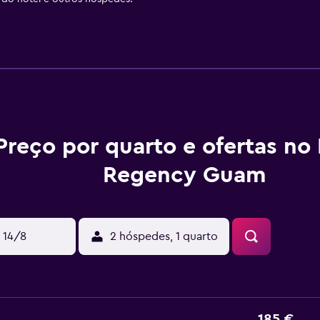
Preço por quarto e ofertas no
Regency Guam
 14/8
2 hóspedes, 1 quarto
185 €