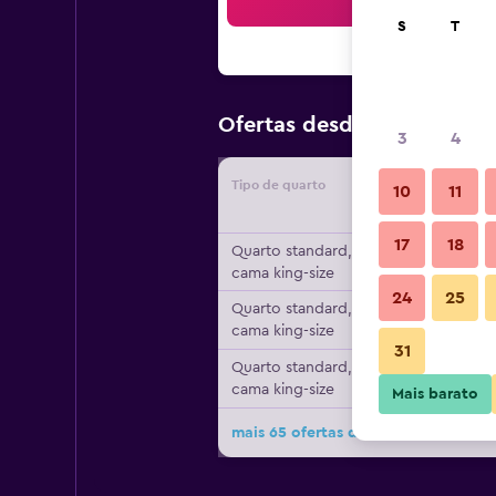
Pesqu
S
T
156 €
Ofertas desde
/
preço p
3
4
Tipo de quarto
Forneced
10
11
17
18
Quarto standard, 1
cama king-size
24
25
Quarto standard, 1
cama king-size
31
Quarto standard, 1
cama king-size
Mais barato
mais 65 ofertas do Hyatt Regency