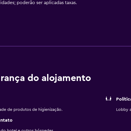
idades; poderão ser aplicadas taxas.
rança do alojamento
Políti
dade de produtos de higienização.
Lobby a
ontato
 do hotel e outros hóspedes.