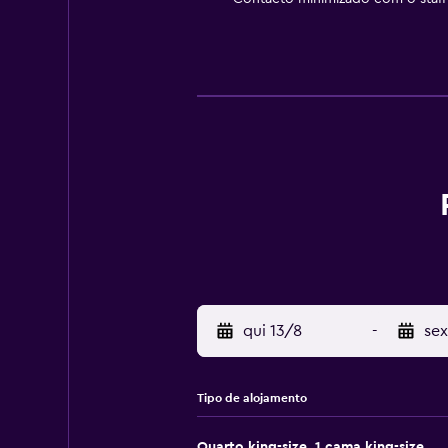
qui 13/8
-
sex
Tipo de alojamento
Quarto king-size, 1 cama king-size