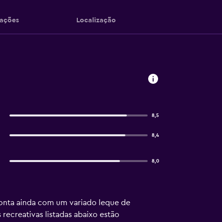
iações
Localização
8,5
8,4
8,0
 conta ainda com um variado leque de
 recreativas listadas abaixo estão