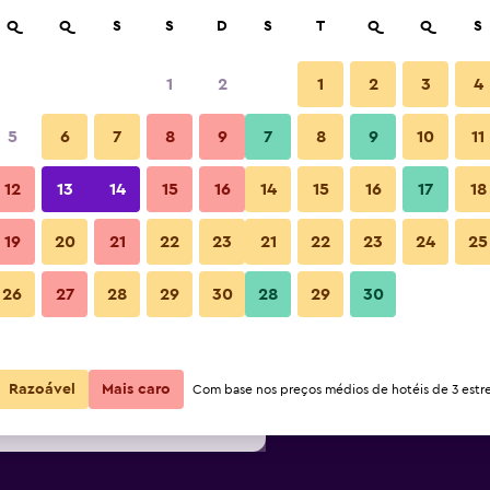
isar
Q
Q
S
S
D
S
T
Q
Q
S
1
2
1
2
3
4
or noite mais barato(a)
5
6
7
8
9
7
8
9
10
11
Restaurante
or
Total por
12
13
14
15
16
14
15
16
17
18
noite
19
20
21
22
23
21
22
23
24
25
156 €
Ver oferta
Fotos
26
27
28
29
30
28
29
30
158 €
Ver oferta
169 €
Ver oferta
Razoável
Mais caro
Com base nos preços médios de hotéis de 3 estre
 Guam