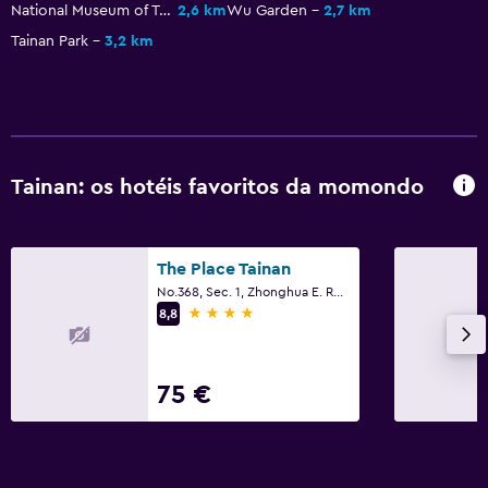
National Museum of Taiwanese Literature
2,6 km
Wu Garden
2,7 km
Quarto para não fumadores
Tainan Park
3,2 km
Saúde e segurança
Limpeza diária
CCTV nas zonas comuns
CCTV fora da propriedade
Tainan: os hotéis favoritos da momondo
Segurança 24/7
The Place Tainan
Piscina e spa
No.368, Sec. 1, Zhonghua E. Rd., Tainan
Piscina exterior
4 estrelas
8,8
Sauna
Banho turco
75 €
Estacionamento e transportes
Shuttle aeroporto (taxa)