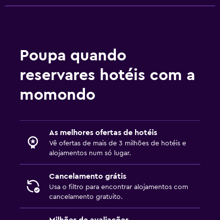
Estacionamento gratuito
Serviço de transporte (custo adicional)
Poupa quando
Quarto
Despertador
reservares hotéis com a
Suporte para cabides
momondo
Roupeiro ou armário
Ar livre
As melhores ofertas de hotéis
Terraço/pátio
Vê ofertas de mais de 3 milhões de hotéis e
alojamentos num só lugar.
Jardim
Cancelamento grátis
Lavandaria
Usa o filtro para encontrar alojamentos com
cancelamento gratuito.
Lavandaria
Serviço de lavandaria
Milhões de avaliações