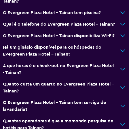
Internet
Tainan?
Roupa de cama
O Evergreen Plaza Hotel - Tainan tem piscina?
Toalhas
Qual é o telefone do Evergreen Plaza Hotel - Tainan?
Extintor
O Evergreen Plaza Hotel - Tainan disponibiliza Wi-Fi?
Champô
Detetores de fumo
Há um ginásio disponível para os hóspedes do
Evergreen Plaza Hotel - Tainan?
Ar-condicionado
Caixotes do lixo
A que horas é o check-out no Evergreen Plaza Hotel
- Tainan?
Geral
Quanto custa um quarto no Evergreen Plaza Hotel -
Quartos familiares
Tainan?
Área de descanso
O Evergreen Plaza Hotel - Tainan tem serviço de
Pantufas
lavandaria?
Sofá-cama
Quantas operadoras é que a momondo pesquisa de
Telefone
hotéis para Tainan?