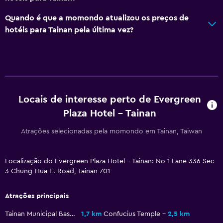
Piso em carpete
Quando é que a momondo atualizou os preços de
Vista da cidade
hotéis para Tainan pela última vez?
Armazém disponível
Multimédia e entretenimento
TV de ecrã plano
Locais de interesse perto de Evergreen
Zona de convívio/TV partilhada
Plaza Hotel - Tainan
TV
Atrações selecionadas pela momondo em Tainan, Taiwan
Leitor de DVD
Localização do Evergreen Plaza Hotel - Tainan: No 1 Lane 336 Sec
Acessibilidade e conveniência
3 Chung-Hua E. Road, Tainan 701
Acessível
Atrações principais
Elevador
Estacionamento acessível
Tainan Municipal Baseball Stadium
1,7 km
Confucius Temple
2,5 km