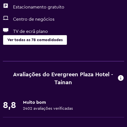
Estacionamento gratuito
Centro de negócios
TV de ecrã plano
Ver todas as 78 comodidades
Serviços e comodidades
Caixa multibanco
Centro de negócios
Avaliações do Evergreen Plaza Hotel -
Serviço de despertador
Tainan
Serviço de concierge
Cofre
Muito bom
8,8
Câmbio
2402 avaliações verificadas
Instalações para reuniões/banquetes
Serviço de quarto