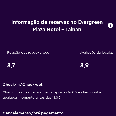
Visitas guiadas
Acesso com cartão
Informação de reservas no Evergreen
Receção 24 horas
Plaza Hotel - Tainan
Casa de banho
Chuveiro
Relação qualidade/preço
Avaliação da localiza
Banheira
Bidê
8,7
8,9
Secador de cabelo
Vaso sanitário
Check-in/Check-out
Papel higiénico
Check-in a qualquer momento após as 16:00 e check-out a
Roupão de banho
qualquer momento antes das 11:00.
WC privativo
Duche ao nível do chão
Cancelamento/pré-pagamento