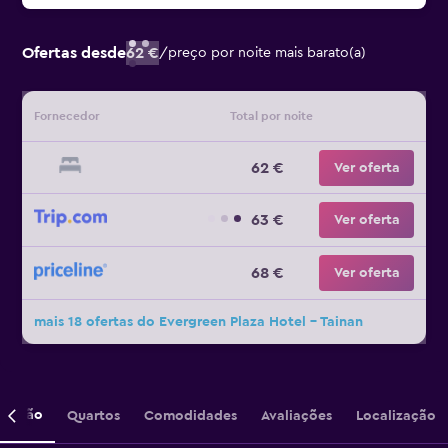
Ofertas desde
62 €
/
preço por noite mais barato(a)
Fornecedor
Total por noite
62 €
Ver oferta
63 €
Ver oferta
68 €
Ver oferta
mais 18 ofertas do Evergreen Plaza Hotel - Tainan
crição
Quartos
Comodidades
Avaliações
Localização