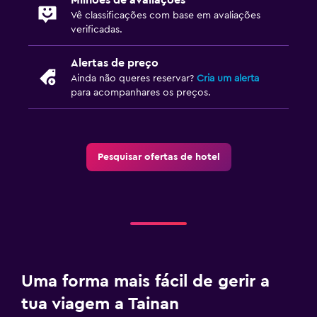
Vê classificações com base em avaliações
verificadas.
Área de trabalho
Fax/fotocopiadora
Alertas de preço
Ainda não queres reservar?
Cria um alerta
Secretária
para acompanhares os preços.
Atividades
Loja de presentes
Pesquisar ofertas de hotel
Lojas/compras
Adequado a famílias
Berço disponível
Piscina infantil
Uma forma mais fácil de gerir a
Ginásio
tua viagem a Tainan
Ginásio