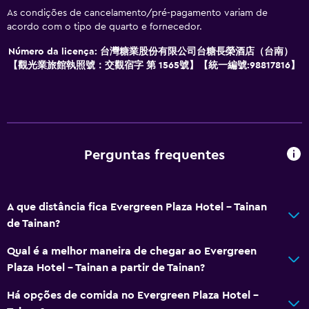
As condições de cancelamento/pré-pagamento variam de
acordo com o tipo de quarto e fornecedor.
Restaurantes
Chaleira elétrica
Número da licença: 台灣糖業股份有限公司台糖長榮酒店（台南）
【觀光業旅館執照號：交觀宿字 第 1565號】【統一編號:98817816】
Minibar
Restaurante
Bar/Lounge
Chaleira
Perguntas frequentes
Refrigerador
Venda automática (bebidas)
Café
A que distância fica Evergreen Plaza Hotel - Tainan
de Tainan?
Venda automática (snacks)
Qual é a melhor maneira de chegar ao Evergreen
Serviços básicos
Plaza Hotel - Tainan a partir de Tainan?
Wi-Fi gratuito
Há opções de comida no Evergreen Plaza Hotel -