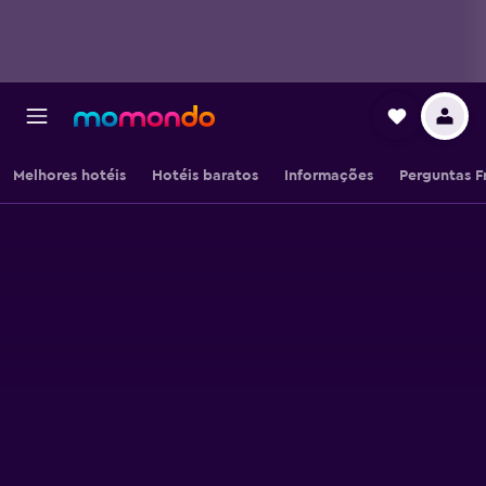
Melhores hotéis
Hotéis baratos
Informações
Perguntas F