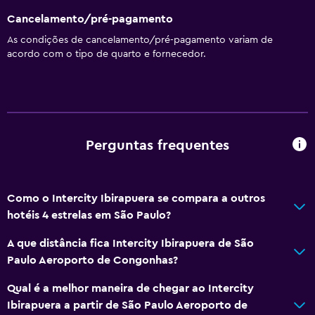
Sabonete
Cancelamento/pré-pagamento
Ar-condicionado
As condições de cancelamento/pré-pagamento variam de
Amaciador
acordo com o tipo de quarto e fornecedor.
Serviços e comodidades
Salas de reunião
Centro de negócios
Perguntas frequentes
Cofre
Câmbio
Como o Intercity Ibirapuera se compara a outros
Instalações para reuniões/banquetes
hotéis 4 estrelas em São Paulo?
Serviço de quarto
A que distância fica Intercity Ibirapuera de São
Acesso com cartão
Paulo Aeroporto de Congonhas?
Check-out expresso
Qual é a melhor maneira de chegar ao Intercity
Receção 24 horas
Ibirapuera a partir de São Paulo Aeroporto de