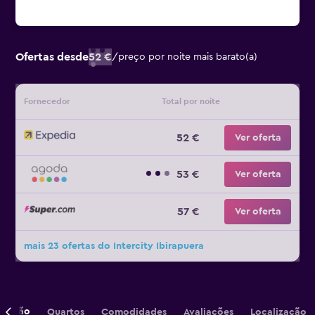
Ofertas desde
52 €
/
preço por noite mais barato(a)
Fornecedor
Total por noite
52 €
Ver oferta
53 €
Ver oferta
57 €
Ver oferta
mais 23 ofertas do Intercity Ibirapuera
crição
Quartos
Comodidades
Avaliações
Localização