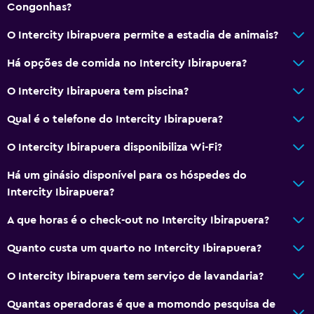
Congonhas?
Casa de banho
O Intercity Ibirapuera permite a estadia de animais?
Chuveiro
Há opções de comida no Intercity Ibirapuera?
Sanita com autoclismo elevado
Secador de cabelo
O Intercity Ibirapuera tem piscina?
Vaso sanitário
Qual é o telefone do Intercity Ibirapuera?
Papel higiénico
O Intercity Ibirapuera disponibiliza Wi-Fi?
Roupão de banho
Há um ginásio disponível para os hóspedes do
WC privativo
Intercity Ibirapuera?
Geral
A que horas é o check-out no Intercity Ibirapuera?
Soalho de madeira
Quanto custa um quarto no Intercity Ibirapuera?
Pantufas
O Intercity Ibirapuera tem serviço de lavandaria?
Insonorizado
Quantas operadoras é que a momondo pesquisa de
Telefone