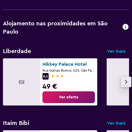
Piscina exterior
Sauna
Alojamento nas proximidades em São
Área de trabalho
Paulo
Fax/fotocopiadora
Secretária
Liberdade
Ver mais
Restaurantes
Nikkey Palace Hotel
Rua Galvao Bueno, 425, São Paulo
Minibar
3 estrelas
8,5
Restaurante
49 €
Ver oferta
Ar livre
Jardim
Itaim Bibi
Ver mais
Adequado a famílias