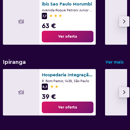
Berço disponível
ibis Sao Paulo Morumbi
Avenida Roque Petroni Junior 800, São Paulo
3 estrelas
7,7
Ginásio
63 €
Ginásio
Ver oferta
Ipiranga
Ver mais
Hospedaria Integração Ipiranga
R. Bom Pastor, 1438, São Paulo
2 estrelas
8,3
39 €
Ver oferta