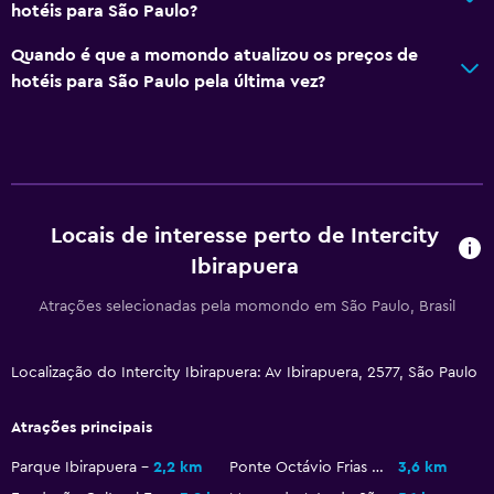
hotéis para São Paulo?
Vista da cidade
Quando é que a momondo atualizou os preços de
Armazém disponível
hotéis para São Paulo pela última vez?
Estacionamento e transportes
Estacionamento
Serviço de estacionamento
Estacionamento privado
Locais de interesse perto de Intercity
Ibirapuera
Multimédia e entretenimento
Atrações selecionadas pela momondo em São Paulo, Brasil
TV de ecrã plano
TV Cabo ou TV por satélite
Localização do Intercity Ibirapuera: Av Ibirapuera, 2577, São Paulo
TV
Atrações principais
Lavandaria
Parque Ibirapuera
2,2 km
Ponte Octávio Frias de Oliveira
3,6 km
Lavandaria