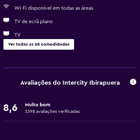
Wi-Fi disponível em todas as áreas
TV de ecrã plano
TV
Ver todas as 68 comodidades
Acessibilidade e conveniência
Unidade acessível em cadeira de rodas
Animais permitidos consoante solicitado. Pode ter custos
Avaliações do Intercity Ibirapuera
adicionais.
Acessível
Muito bom
8,6
Duche ao nível do chão
3398 avaliações verificadas
Elevador
Acessível por elevador
Banheira adaptada