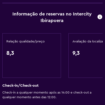
Quarto para não fumadores
Lavatório mais baixo no WC
Informação de reservas no Intercity
WC com barras de apoio
Ibirapuera
Pisos superiores acessíveis por elevador
Serviços básicos
Relação qualidade/preço
Avaliação da localiza
Wi-Fi gratuito
8,3
9,3
Wi-Fi disponível em todas as áreas
Internet
Roupa de cama
Toalhas
Artigos de higiene grátis
Check-in/Check-out
Champô
Check-in a qualquer momento após as 14:00 e check-out a
qualquer momento antes das 12:00.
Detetores de fumo