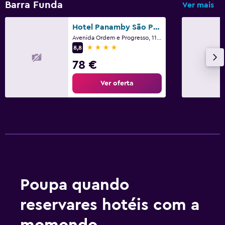
Barra Funda
Ver mais
Hotel Panamby São Paulo
Avenida Ordem e Progresso, 115, São Paulo
4 estrelas
8,8
78 €
Ver oferta
Poupa quando
reservares hotéis com a
momondo