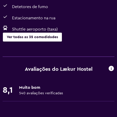
Detetores de fumo
Estacionamento na rua
Shuttle aeroporto (taxa)
Ver todas as 35 comodidades
Serviços básicos
Wi-Fi gratuito
Wi-Fi disponível em todas as áreas
Avaliações do Lækur Hostel
Internet
Sabonete
Muito bom
8,1
Roupa de cama
540 avaliações verificadas
Extintor
Detetores de fumo
Aquecimento