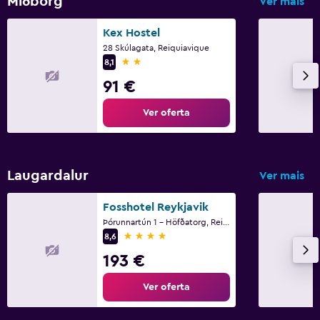
Miðborg
Ver mais
Kex Hostel
28 Skúlagata, Reiquiavique
2 estrelas
8,1
91 €
Ver oferta
Laugardalur
Ver mais
Fosshotel Reykjavik
Þórunnartún 1 - Höfðatorg, Reiquiavique
4 estrelas
8,6
193 €
Ver oferta