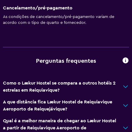
Geral
Cancelamento/pré-pagamento
Quartos familiares
As condições de cancelamento/pré-pagamento variam de
Cacifos
acordo com o tipo de quarto e fornecedor.
Piso em carpete
Armazém disponível
Estacionamento e transportes
Perguntas frequentes
Estacionamento na rua
Shuttle aeroporto (taxa)
Como o Lækur Hostel se compara a outros hotéis 2
Estacionamento gratuito
estrelas em Reiquiavique?
Quarto
A que distância fica Lækur Hostel de Reiquiavique
Aeroporto de Reiquejávique?
Luz de leitura
Suporte para cabides
Qual é a melhor maneira de chegar ao Lækur Hostel
a partir de Reiquiavique Aeroporto de
Tomada junto à cama