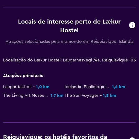
Serviços e comodidades
Locais de interesse perto de Lækur
Acesso com chave
Hostel
Atrações selecionadas pela momondo em Reiquiavique, Islândia
Localização do Lækur Hostel: Laugarnesvegi 74a, Reiquiavique 105
Atrações principais
Laugardalsholl
1,0 km
Icelandic Phallological Museum
1,6 km
The Living Art Museum
1,7 km
The Sun Voyager
1,8 km
Reiquiavique: os hotéis favoritos da