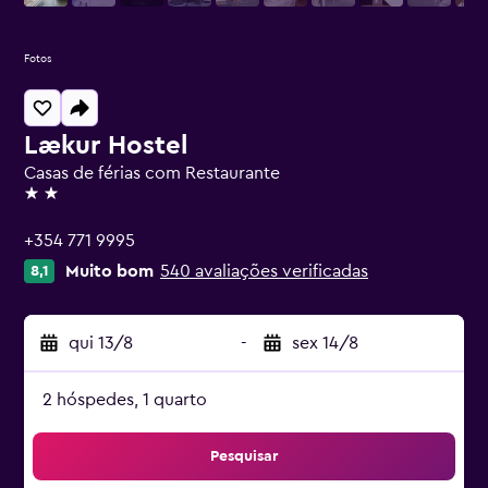
Fotos
Lækur Hostel
Casas de férias com Restaurante
2 estrelas
+354 771 9995
Muito bom
540 avaliações verificadas
8,1
qui 13/8
-
sex 14/8
2 hóspedes, 1 quarto
Pesquisar