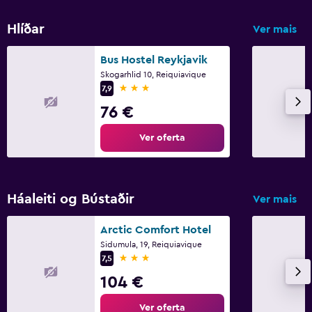
Hlíðar
Ver mais
Bus Hostel Reykjavik
Skogarhlid 10, Reiquiavique
3 estrelas
7,9
76 €
Ver oferta
Háaleiti og Bústaðir
Ver mais
Arctic Comfort Hotel
Sidumula, 19, Reiquiavique
3 estrelas
7,5
104 €
Ver oferta