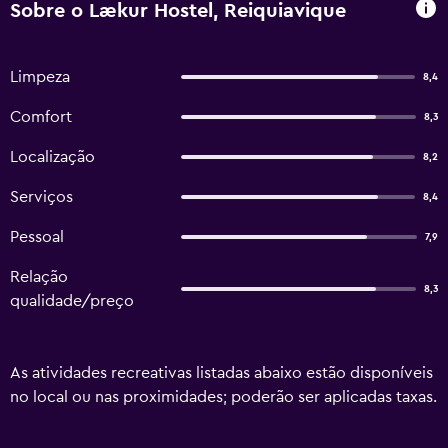
Sobre o Lækur Hostel, Reiquiavique
Limpeza
8,4
Comfort
8,3
Localização
8,2
Serviços
8,4
Pessoal
7,9
Relação
8,3
qualidade/preço
As atividades recreativas listadas abaixo estão disponíveis
no local ou nas proximidades; poderão ser aplicadas taxas.