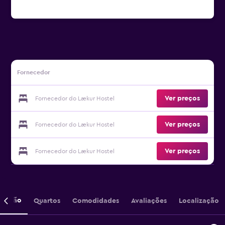
Fornecedor
Ver preços
Fornecedor do Lækur Hostel
Ver preços
Fornecedor do Lækur Hostel
Ver preços
Fornecedor do Lækur Hostel
crição
Quartos
Comodidades
Avaliações
Localização