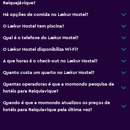
Reiquejávique?
Restaurantes
Há opções de comida no Lækur Hostel?
Restaurante
O Lækur Hostel tem piscina?
Bar/Lounge
Qual é o telefone do Lækur Hostel?
Cozinha partilhada
O Lækur Hostel disponibiliza Wi-Fi?
Saúde e segurança
A que horas é o check-out no Lækur Hostel?
CCTV fora da propriedade
Quanto custa um quarto no Lækur Hostel?
CCTV nas zonas comuns
Quantas operadoras é que a momondo pesquisa de
hotéis para Reiquiavique?
Ar livre
Terraço/pátio
Quando é que a momondo atualizou os preços de
hotéis para Reiquiavique pela última vez?
Atividades
Zoo