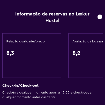
Acessibilidade e conveniência
Informação de reservas no Lækur
Quarto apto para pessoas com alergias
Hostel
Quarto para não fumadores
Almofada sem penas
Relação qualidade/preço
Avaliação da localiza
Pisos superiores acessíveis por escadas
Área para fumadores
8,3
8,2
Casa de banho
Vaso sanitário
Papel higiénico
WC partilhado
Check-in/Check-out
Chuveiro
Check-in a qualquer momento após as 15:00 e check-out a
qualquer momento antes das 11:00.