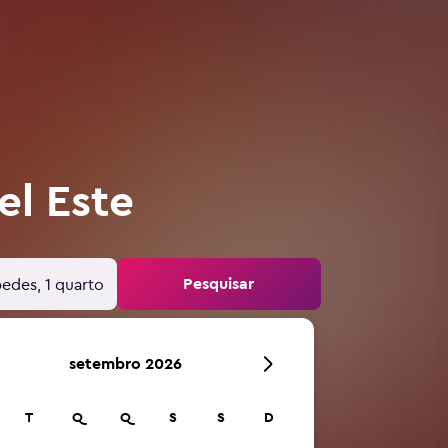
el Este
Pesquisar
edes, 1 quarto
setembro 2026
T
Q
Q
S
S
D