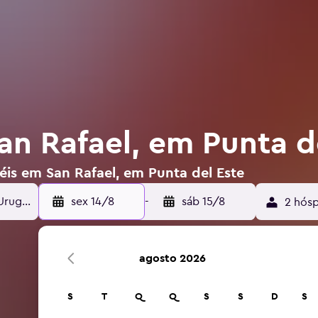
an Rafael, em Punta d
éis em San Rafael, em Punta del Este
sex 14/8
-
sáb 15/8
2 hósp
agosto 2026
S
T
Q
Q
S
S
D
S