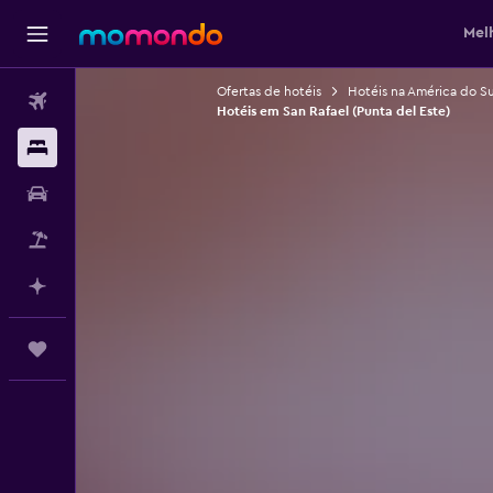
Mel
Ofertas de hotéis
Hotéis na América do Su
Voos
Hotéis em San Rafael (Punta del Este)
Alojamentos
Carros
Pacotes
Faz planos com IA
Trips