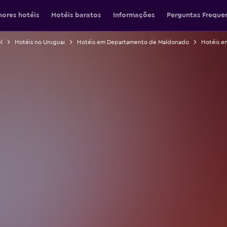
hores hotéis
Hotéis baratos
Informações
Perguntas Freque
l
Hotéis no Uruguai
Hotéis em Departamento de Maldonado
Hotéis e