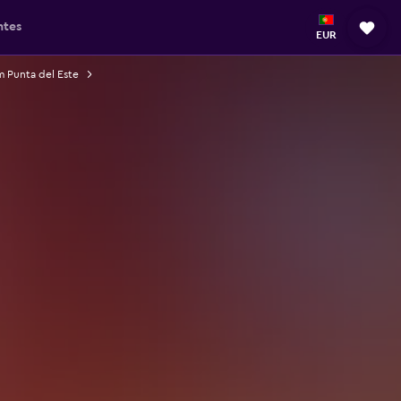
ntes
EUR
m Punta del Este