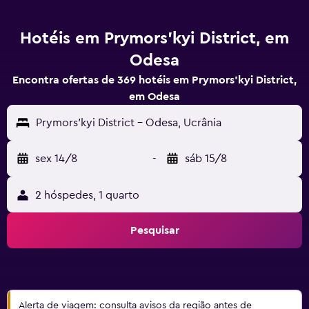
Hotéis em Prymors'kyi District, em
Odesa
Encontra ofertas de 369 hotéis em Prymors'kyi District,
em Odesa
Prymors'kyi District - Odesa, Ucrânia
sex 14/8
-
sáb 15/8
2 hóspedes, 1 quarto
Pesquisar
Alerta de viagem: consulta avisos da região antes de