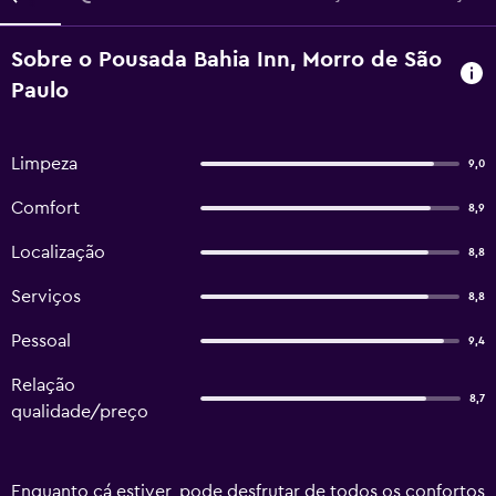
Sobre o Pousada Bahia Inn, Morro de São
Paulo
Limpeza
9,0
Comfort
8,9
Localização
8,8
Serviços
8,8
Pessoal
9,4
Relação
8,7
qualidade/preço
Enquanto cá estiver, pode desfrutar de todos os confortos