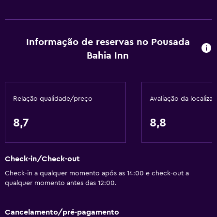
Champô
Sabonete
Informação de reservas no Pousada
Ar-condicionado
Bahia Inn
Caixotes do lixo
Amaciador
Relação qualidade/preço
Avaliação da localiza
Casa de banho
Chuveiro
8,7
8,8
Banheira
Bidê
Check-in/Check-out
Banheira de hidromassagem
Check-in a qualquer momento após as 14:00 e check-out a
Secador de cabelo
qualquer momento antes das 12:00.
Vaso sanitário
Banheira ao ar livre
Cancelamento/pré-pagamento