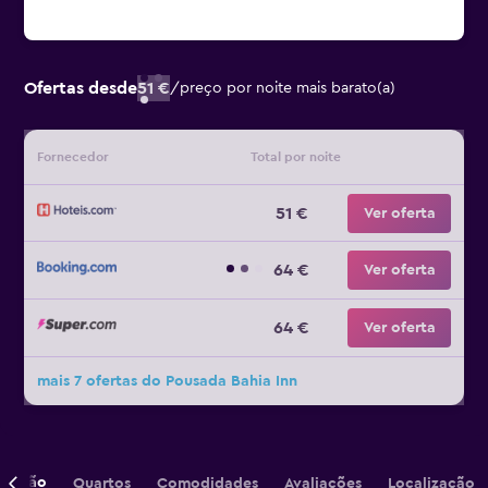
Ofertas desde
51 €
/
preço por noite mais barato(a)
Fornecedor
Total por noite
51 €
Ver oferta
64 €
Ver oferta
64 €
Ver oferta
mais 7 ofertas do Pousada Bahia Inn
crição
Quartos
Comodidades
Avaliações
Localização