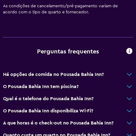
Papel higiénico
As condições de cancelamento/pré-pagamento variam de
acordo com o tipo de quarto e fornecedor.
WC público
WC privativo
Geral
Quartos familiares
Perguntas frequentes
Vista do jardim interior
Quartos insonorizados
Há opções de comida no Pousada Bahia Inn?
Insonorizado
O Pousada Bahia Inn tem piscina?
Soalho de azulejo/mármore
Qual é o telefone do Pousada Bahia Inn?
Vista para a piscina
O Pousada Bahia Inn disponibiliza Wi-Fi?
Piscina e spa
A que horas é o check-out no Pousada Bahia Inn?
Piscina aquecida
Quanto custa um quarto no Pousada Bahia Inn?
Hidromassagem