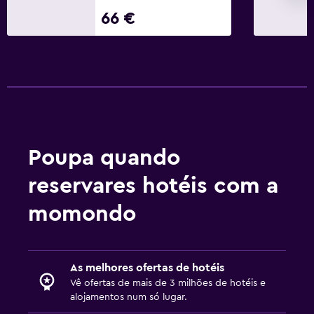
66 €
Suporte para cabides
Roupeiro ou armário
Atividades
Acesso à praia
Jogos de tabuleiro/puzzles
Ciclismo
Poupa quando
reservares hotéis com a
Serviços e comodidades
Serviço de quarto
momondo
Acesso com chave
Check-in/check-out privado
As melhores ofertas de hotéis
Vê ofertas de mais de 3 milhões de hotéis e
Estacionamento e transportes
alojamentos num só lugar.
Shuttle aeroporto (taxa)