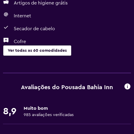
Artigos de higiene grátis
Internet
Secador de cabelo
Cofre
Ver todas as 60 comodidades
Serviços básicos
Wi-Fi gratuito
Wi-Fi disponível em todas as áreas
Avaliações do Pousada Bahia Inn
Internet
Roupa de cama
Muito bom
8,9
Toalhas
985 avaliações verificadas
Extintor
Artigos de higiene grátis