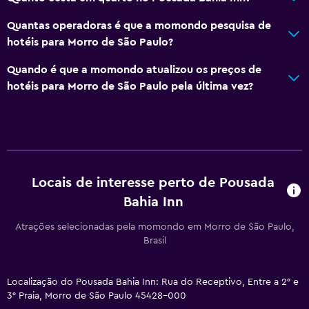
Piscina exterior
Quantas operadoras é que a momondo pesquisa de
hotéis para Morro de São Paulo?
Piscina pequena
Toalhas para piscina
Quando é que a momondo atualizou os preços de
hotéis para Morro de São Paulo pela última vez?
Acessibilidade e conveniência
Unidade no rés-do-chão
Quarto para não fumadores
Almofada sem penas
Locais de interesse perto de Pousada
Pisos superiores acessíveis por escadas
Bahia Inn
Atrações selecionadas pela momondo em Morro de São Paulo,
Ar livre
Brasil
Terraço/pátio
Cadeiras de praia
Localização do Pousada Bahia Inn: Rua do Receptivo, Entre a 2° e
3° Praia, Morro de São Paulo 45428-000
Varanda