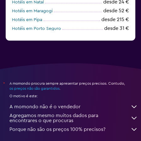
desde 24 €
Hotéis em Natal
desde 52 €
Hotéis em Maragogi
desde 215 €
Hotéis em Pipa
desde 31 €
Hotéis em Porto Seguro
desde 77 €
Hotéis em Praia do Forte
A momondo procura sempre apresentar preços precisos. Contudo,
*
os preços não são garantidos
.
O motivo é este:
A momondo não é o vendedor
Agregamos mesmo muitos dados para
encontrares o que procuras
Porque não são os preços 100% precisos?