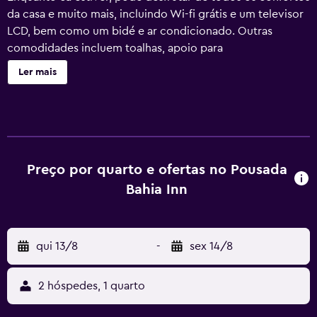
da casa e muito mais, incluindo Wi-fi grátis e um televisor
LCD, bem como um bidé e ar condicionado. Outras
comodidades incluem toalhas, apoio para
excursões/compra de bilhetes, funcionários multilingues e
Ler mais
acesso a um cofre.
Preço por quarto e ofertas no Pousada
Bahia Inn
qui 13/8
-
sex 14/8
2 hóspedes, 1 quarto