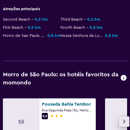
Mobília de jardim
Atrações principais
Second Beach
0,2 km
Third Beach
0,2 km
Saúde e segurança
First Beach
0,5 km
Fourth Beach
0,8 km
Limpeza diária
Morro de Sao Paulo Lighthouse
0,8 km
Nossa Senhora da Luz Church
0,8 km
CCTV nas zonas comuns
Segurança 24/7
Cofre
Morro de São Paulo: os hotéis favoritos da
Multimédia e entretenimento
momondo
TV de ecrã plano
Zona de convívio/TV partilhada
TV
Pousada Bahia Tambor
Rua Segunda Praia 154, Morro de São Paulo
3 estrelas
8,9
Quarto
Tomada junto à cama