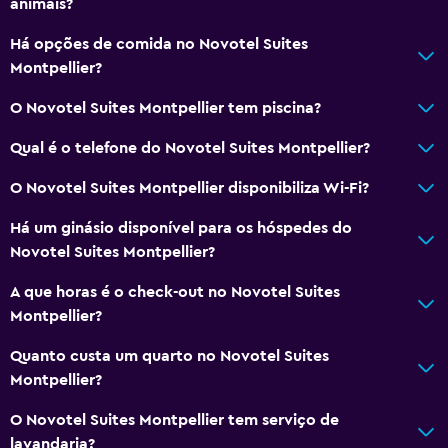
Utensílios de cozinha
animais?
Kitchenette
Há opções de comida no Novotel Suites
Micro-ondas
Montpellier?
Fogão
O Novotel Suites Montpellier tem piscina?
Fervedor para chá/café
Qual é o telefone do Novotel Suites Montpellier?
Chaleira
O Novotel Suites Montpellier disponibiliza Wi-Fi?
Refrigerador
Máquina de café
Há um ginásio disponível para os hóspedes do
Novotel Suites Montpellier?
Sala de refeições
A que horas é o check-out no Novotel Suites
Geral
Montpellier?
Quartos familiares
Quanto custa um quarto no Novotel Suites
Soalho de madeira
Montpellier?
Armazém disponível
O Novotel Suites Montpellier tem serviço de
Área de descanso
lavandaria?