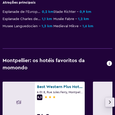
Atrações principais
Papel higiénico
Esplanade de l'Europe
0,2 km
Stade Richter
0,9 km
Esplanade Charles de Gaulle
1,1 km
Musée Fabre
1,2 km
Serviços e comodidades
Musee Languedocien
1,3 km
Medieval Mikve
1,6 km
Centro de negócios
Serviço de despertador
Serviço de quarto
Acesso com cartão
Montpellier: os hotéis favoritos da
Check-out expresso
momondo
Receção 24 horas
Cofre
Garrafa de água
Best Western Plus Hotel Comedie Saint-Roch
6 Et 8, Rue Jules Ferry, Montpellier, Hérault
3 estrelas
8,3
Restaurantes
Bar/Lounge