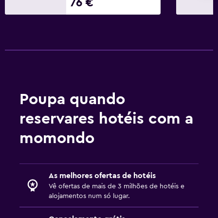
76 €
As refeições podem ser entregues no quarto
Minibar
Cafetaria
Pequeno-almoço no quarto
Mesa de refeição
Multimédia e entretenimento
Poupa quando
TV de ecrã plano
reservares hotéis com a
TV Cabo ou TV por satélite
momondo
Biblioteca
Livros
TV
As melhores ofertas de hotéis
Vê ofertas de mais de 3 milhões de hotéis e
Quarto
alojamentos num só lugar.
Tomada junto à cama