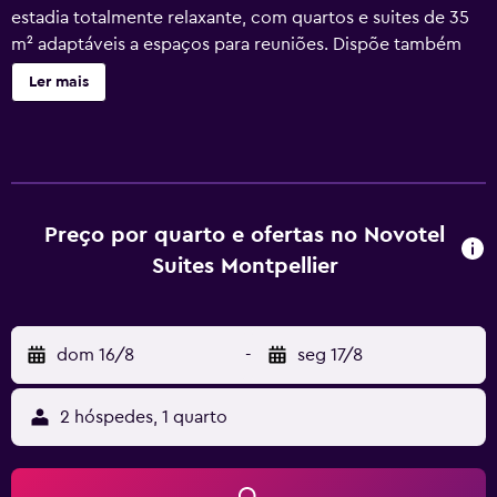
estadia totalmente relaxante, com quartos e suites de 35
m² adaptáveis a espaços para reuniões. Dispõe também
de um bar, uma Boutique Gourmande e um pequeno-
Ler mais
almoço de bufete, centro de fitness e sessões gratuitas de
rejuvenescimento às quintas-feiras à noite. Divirta-se a
jogar ténis de mesa ou peça emprestado um dos nossos
Smart para explorar a cidade!
Preço por quarto e ofertas no Novotel
Suites Montpellier
dom 16/8
-
seg 17/8
2 hóspedes, 1 quarto