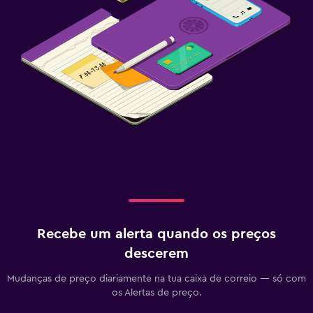
Lavandaria
Lavandaria
Serviço de engomadoria
Serviço de lavandaria
Área de trabalho
Fax/fotocopiadora
Cofre para portátil
Secretária
Recebe um alerta quando os preços
Estacionamento e transportes
descerem
Estacionamento
Mudanças de preço diariamente na tua caixa de correio — só com
Estacionamento privado
os Alertas de preço.