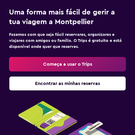
CCTV nas zonas comuns
CCTV fora da propriedade
Uma forma mais fácil de gerir a
Kit de primeiros socorros
tua viagem a Montpellier
Cofre
Fazemos com que seja fácil reservares, organizares e
viajares com amigos ou família. O Trips é gratuito e está
Piscina e spa
disponível onde quer que reserves.
Piscina exterior
Começa a usar o Trips
Piscina pequena
Piscina privada
Encontrar as minhas reservas
Massagem
Ar livre
Jardim
Terraço/pátio
Cadeiras de praia