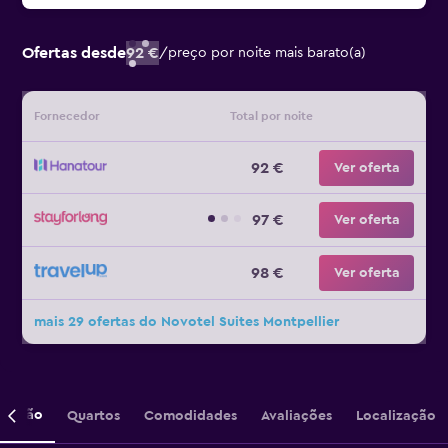
Ofertas desde
92 €
/
preço por noite mais barato(a)
Fornecedor
Total por noite
92 €
Ver oferta
97 €
Ver oferta
98 €
Ver oferta
mais 29 ofertas do Novotel Suites Montpellier
crição
Quartos
Comodidades
Avaliações
Localização