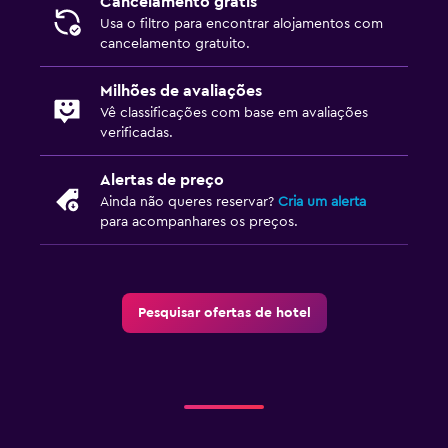
Cancelamento grátis
Despertador
Usa o filtro para encontrar alojamentos com
cancelamento gratuito.
Sofá-cama
Suporte para cabides
Milhões de avaliações
Vê classificações com base em avaliações
Roupeiro ou armário
verificadas.
Atividades
Alertas de preço
Ainda não queres reservar?
Cria um alerta
Visitas a adegas
para acompanhares os preços.
Zoo
Aluguer de bicicletas
Ténis de mesa
Pesquisar ofertas de hotel
Lojas/compras
Saúde e segurança
Limpeza diária