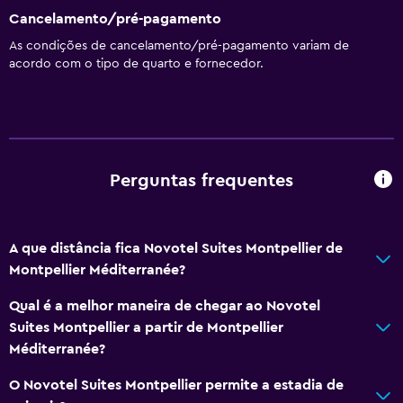
Detetores de fumo
Cancelamento/pré-pagamento
Aquecimento
As condições de cancelamento/pré-pagamento variam de
acordo com o tipo de quarto e fornecedor.
Ar-condicionado
Wi-Fi gratuito
Roupa de cama
Toalhas
Perguntas frequentes
Champô
Sabonete
Atoalhados (taxa extra)
A que distância fica Novotel Suites Montpellier de
Caixotes do lixo
Montpellier Méditerranée?
Amaciador
Qual é a melhor maneira de chegar ao Novotel
Suites Montpellier a partir de Montpellier
Cozinha
Méditerranée?
Chaleira elétrica
O Novotel Suites Montpellier permite a estadia de