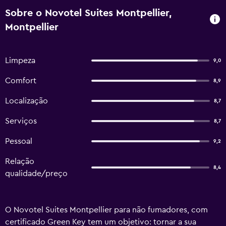
Sobre o Novotel Suites Montpellier,
Montpellier
Limpeza
9,0
Comfort
8,9
Localização
8,7
Serviços
8,7
Pessoal
9,2
Relação
8,4
qualidade/preço
O Novotel Suites Montpellier para não fumadores, com
certificado Green Key tem um objetivo: tornar a sua