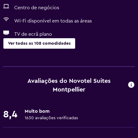
Centro de negócios
Wi-Fi disponível em todas as áreas
TV de ecrã plano
Ver todas as 108 comodidades
Acessibilidade e conveniência
Unidade no rés-do-chão
Unidade acessível em cadeira de rodas
Avaliações do Novotel Suites
Quarto para não fumadores
Montpellier
Lavatório mais baixo no WC
Lavatório rebaixado
Muito bom
8,4
Almofada sem penas
1630 avaliações verificadas
Animais permitidos consoante solicitado. Pode ter custos
adicionais.