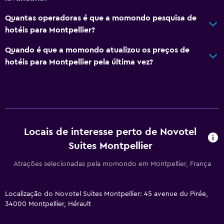
Sofá-cama
Quantas operadoras é que a momondo pesquisa de
Quartos insonorizados
hotéis para Montpellier?
Insonorizado
Quando é que a momondo atualizou os preços de
Telefone
hotéis para Montpellier pela última vez?
Piso em carpete
Casa de banho
Sanita com autoclismo elevado
Locais de interesse perto de Novotel
Secador de cabelo
Suites Montpellier
WC privativo
Atrações selecionadas pela momondo em Montpellier, França
Sanita elevada
Chuveiro
Localização do Novotel Suites Montpellier: 45 avenue du Pirée,
Banheira
34000 Montpellier, Hérault
Vaso sanitário