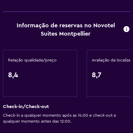
Acessível
Duche ao nível do chão
Elevador
Informação de reservas no Novotel
Suites Montpellier
Cadeira para duche
Acessível por elevador
Estacionamento acessível
Relação qualidade/preço
Avaliação da localiza
WC com barras de apoio
Pisos superiores acessíveis por elevador
8,4
8,7
Serviços básicos
Wi-Fi disponível em todas as áreas
Check-in/Check-out
Internet
Check-in a qualquer momento após as 14:00 e check-out a
Extintor
qualquer momento antes das 12:00.
Artigos de higiene grátis