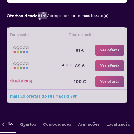
Ofertas desde
81 €
/
preço por noite mais barato(a)
Fornecedor
Total por noite
81 €
Ver oferta
82 €
Ver oferta
100 €
Ver oferta
mais 26 ofertas do NH Madrid Sur
crição
Quartos
Comodidades
Avaliações
Localização