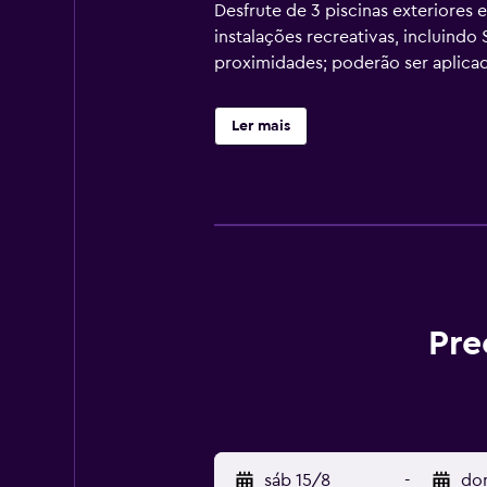
Desfrute de 3 piscinas exteriores
instalações recreativas, incluindo 
proximidades; poderão ser aplicad
Ler mais
Pre
sáb 15/8
-
do