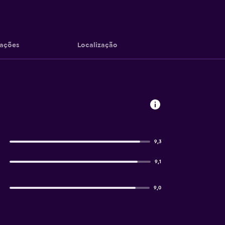
iações
Localização
9,3
9,1
9,0