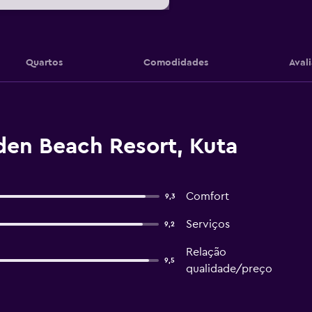
Quartos
Comodidades
Aval
den Beach Resort, Kuta
Comfort
9,3
Serviços
9,2
Relação
9,5
qualidade/preço