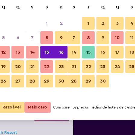
isar
Q
Q
S
S
D
S
T
Q
Q
S
1
2
1
2
3
4
r noite mais barato(a)
5
6
7
8
9
7
8
9
10
11
Outra
or
Total por
12
13
14
15
16
14
15
16
17
18
noite
19
20
21
22
23
21
22
23
24
25
62 €
Ver oferta
Fotos
26
27
28
29
30
28
29
30
64 €
Ver oferta
Razoável
Mais caro
Com base nos preços médios de hotéis de 3 estre
67 €
Ver oferta
ch Resort