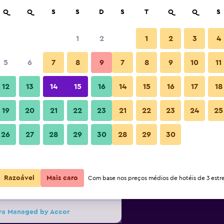
isar
Q
Q
S
S
D
S
T
Q
Q
S
1
2
1
2
3
4
r noite mais barato(a)
5
6
7
8
9
7
8
9
10
11
Quarto
or
Total por
12
13
14
15
16
14
15
16
17
18
noite
19
20
21
22
23
21
22
23
24
25
119 €
Ver oferta
Fotos
26
27
28
29
30
28
29
30
148 €
Ver oferta
Razoável
Mais caro
Com base nos preços médios de hotéis de 3 estre
159 €
Ver oferta
bya Managed by Accor