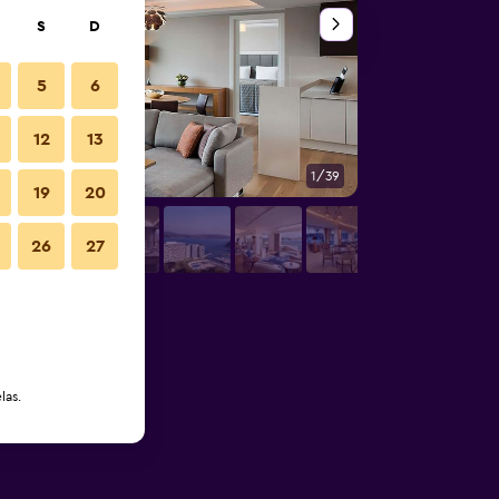
S
D
5
6
12
13
1/39
Edifício
19
20
26
27
las.