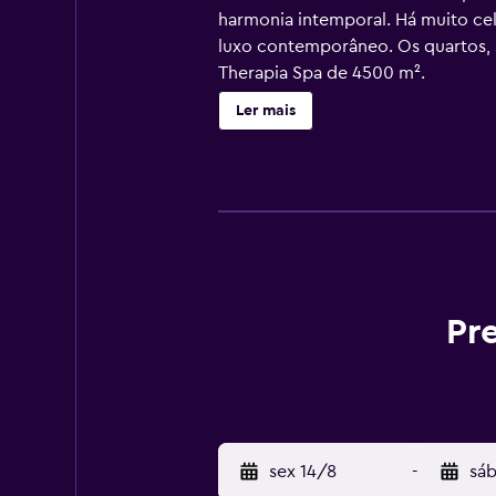
harmonia intemporal. Há muito cel
luxo contemporâneo. Os quartos, 
Therapia Spa de 4500 m².
Ler mais
Pr
sex 14/8
-
sáb