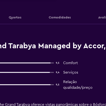
Quartos
Comodidades
Aval
nd Tarabya Managed by Accor,
Comfort
9,5
Serviços
9,4
Relação
9,5
qualidade/preço
he Grand Tarabya oferece vistas panorâmicas sobre o Bósfor