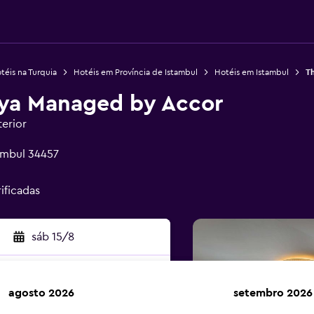
téis na Turquia
Hotéis em Província de Istambul
Hotéis em Istambul
T
ya Managed by Accor
terior
ambul 34457
ificadas
sáb 15/8
agosto 2026
setembro 2026