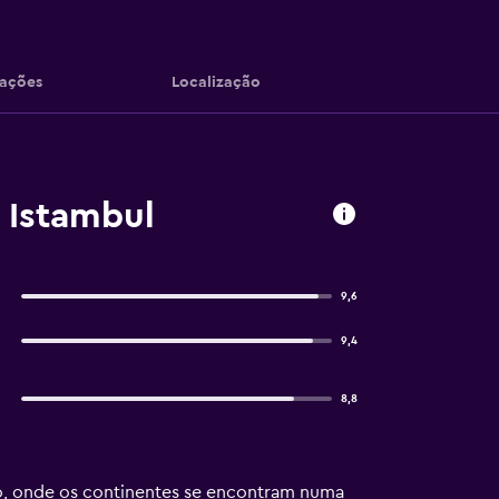
iações
Localização
 Istambul
9,6
9,4
8,8
o, onde os continentes se encontram numa