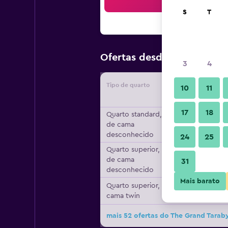
Pesqu
S
T
119 €
Ofertas desde
/
preço po
3
4
Tipo de quarto
Forneced
10
11
17
18
Quarto standard, Tipo
de cama
desconhecido
24
25
Quarto superior, Tipo
de cama
31
desconhecido
Mais barato
Quarto superior, 1
cama twin
mais 52 ofertas do The Grand Tara