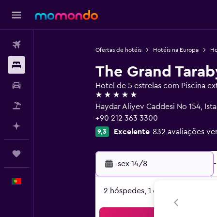
Voos
Ofertas de hotéis
Hotéis na Europa
Ho
Alojamentos
The Grand Tarab
Carros
Hotel de 5 estrelas com Piscina ex
5 estrelas
Pacotes
Haydar Aliyev Caddesi No 154, Ist
+90 212 363 3300
Faz planos com IA
Excelente
832 avaliações ver
9,3
Trips
sex 14/8
-
Português
2 hóspedes, 1 quarto