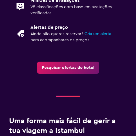
Milhões de avaliações
Vê classificações com base em avaliações
TV Cabo ou TV por satélite
verificadas.
Biblioteca
Zona de convívio/TV partilhada
Alertas de preço
Ainda não queres reservar?
Cria um alerta
TV
para acompanhares os preços.
Lavandaria
Lavandaria
Pesquisar ofertas de hotel
Serviço de engomadoria
Serviço de lavandaria
Tábua de engomar para calças
Ferro e tábua de passar a ferro
Quarto
Uma forma mais fácil de gerir a
Tomada junto à cama
tua viagem a Istambul