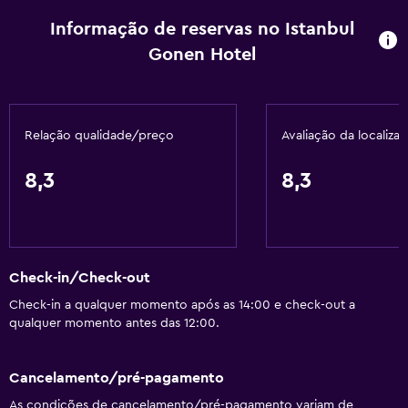
Visitas guiadas
Informação de reservas no Istanbul
Acesso com cartão
Gonen Hotel
Massagem de pés
Check-in/check-out privado
Receção 24 horas
Relação qualidade/preço
Avaliação da localiza
Cofre
Garrafa de água
8,3
8,3
Serviços básicos
Internet
Check-in/Check-out
Extintor
Check-in a qualquer momento após as 14:00 e check-out a
Artigos de higiene grátis
qualquer momento antes das 12:00.
Detetores de fumo
Aquecimento
Cancelamento/pré-pagamento
Ar-condicionado
As condições de cancelamento/pré-pagamento variam de