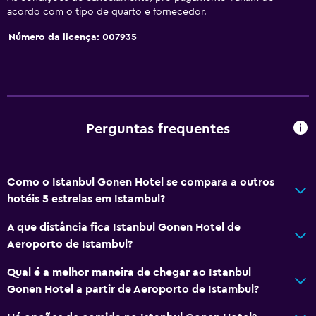
acordo com o tipo de quarto e fornecedor.
Wi-Fi gratuito
Número da licença: 007935
Roupa de cama
Toalhas
Champô
Sabonete
Perguntas frequentes
Caixotes do lixo
Amaciador
Como o Istanbul Gonen Hotel se compara a outros
Acessibilidade e conveniência
hotéis 5 estrelas em Istambul?
Unidade acessível em cadeira de rodas
A que distância fica Istanbul Gonen Hotel de
Almofada sem penas
Aeroporto de Istambul?
Área para fumadores
Qual é a melhor maneira de chegar ao Istanbul
Quartos para não-fumadores disponíveis
Gonen Hotel a partir de Aeroporto de Istambul?
Acessível