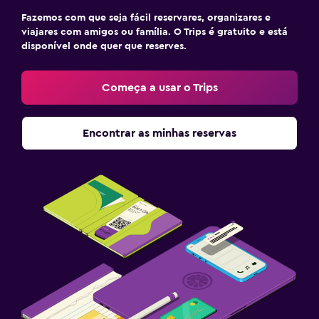
Sofá-cama
Fazemos com que seja fácil reservares, organizares e
Suporte para cabides
viajares com amigos ou família. O Trips é gratuito e está
disponível onde quer que reserves.
Roupeiro ou armário
Começa a usar o Trips
Ginásio
Aulas de fitness
Encontrar as minhas reservas
Ginásio
Ginásio
Ar livre
Jardim
Cadeiras de praia
Área de trabalho
Secretária