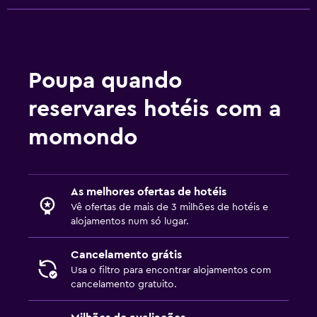
Estacionamento privado
Serviço de transporte (custo adicional)
Carga p/ carros elé.
Serviço de estacionamento
Poupa quando
reservares hotéis com a
Saúde e segurança
momondo
Limpeza diária
CCTV nas zonas comuns
CCTV fora da propriedade
As melhores ofertas de hotéis
Segurança 24/7
Vê ofertas de mais de 3 milhões de hotéis e
alojamentos num só lugar.
Kit de primeiros socorros
Detetor de monóxido de carbono
Cancelamento grátis
Usa o filtro para encontrar alojamentos com
cancelamento gratuito.
Multimédia e entretenimento
TV de ecrã plano