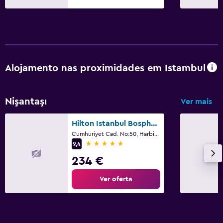
Máquina de café
Mesa de refeição
Piscina e spa
Alojamento nas proximidades em Istambul
Spa
Piscina interior
Nişantaşı
Ver mais
Piscina exterior
Banho turco
Hilton Istanbul Bosphorus
Cumhuriyet Cad. No:50, Harbiye, Istambul
Massagem
5 estrelas
9,4
Sauna
234 €
Estacionamento e transportes
Ver oferta
Shuttle aeroporto (taxa)
Estacionamento gratuito