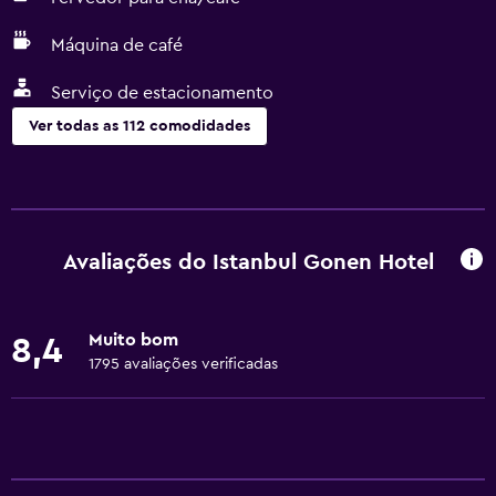
Máquina de café
Serviço de estacionamento
Ver todas as 112 comodidades
Serviços e comodidades
Centro de negócios
Serviço de despertador
Avaliações do Istanbul Gonen Hotel
Serviço de concierge
Câmbio
Muito bom
8,4
Banho turco
1795 avaliações verificadas
Instalações para reuniões/banquetes
Minimercado no local
Serviço de quarto