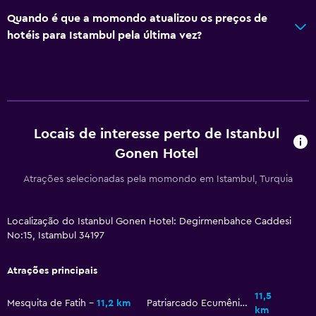
Touca para banho
Quando é que a momondo atualizou os preços de
WC adicional
hotéis para Istambul pela última vez?
Banheira
Vaso sanitário
Papel higiénico
Escova de dentes
Locais de interesse perto de Istanbul
Duche ao nível do chão
Gonen Hotel
Atrações selecionadas pela momondo em Istambul, Turquia
Geral
Quartos familiares
Localização do Istanbul Gonen Hotel: Degirmenbahce Caddesi
Quartos adjacentes disponíveis
No:15, Istambul 34197
Cacifos
Armazém disponível
Atrações principais
Pantufas
11,5
Mesquita de Fatih
11,2 km
Patriarcado Ecumênico de Constantinopla
km