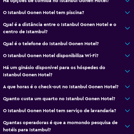
Há opções de comida no Istanbul Gonen Hotel?
Elevador
O Istanbul Gonen Hotel tem piscina?
Cadeira para duche
Acessível por elevador
Qual é a distância entre o Istanbul Gonen Hotel e o
centro de Istambul?
Estacionamento acessível
Banheira adaptada
Qual é o telefone do Istanbul Gonen Hotel?
WC com barras de apoio
O Istanbul Gonen Hotel disponibiliza Wi-Fi?
Pisos superiores acessíveis por elevador
Há um ginásio disponível para os hóspedes do
Istanbul Gonen Hotel?
Casa de banho
A que horas é o check-out no Istanbul Gonen Hotel?
Sanita com autoclismo elevado
Secador de cabelo
Quanto custa um quarto no Istanbul Gonen Hotel?
Roupão de banho
O Istanbul Gonen Hotel tem serviço de lavandaria?
WC privativo
Quantas operadoras é que a momondo pesquisa de
Chuveiro
hotéis para Istambul?