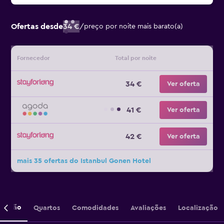
Ofertas desde
34 €
/
preço por noite mais barato(a)
Fornecedor
Total por noite
34 €
Ver oferta
41 €
Ver oferta
42 €
Ver oferta
mais 35 ofertas do Istanbul Gonen Hotel
crição
Quartos
Comodidades
Avaliações
Localização