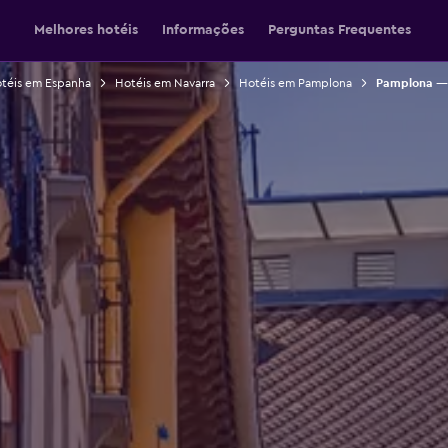
Melhores hotéis
Informações
Perguntas Frequentes
téis em Espanha
Hotéis em Navarra
Hotéis em Pamplona
Pamplona — 