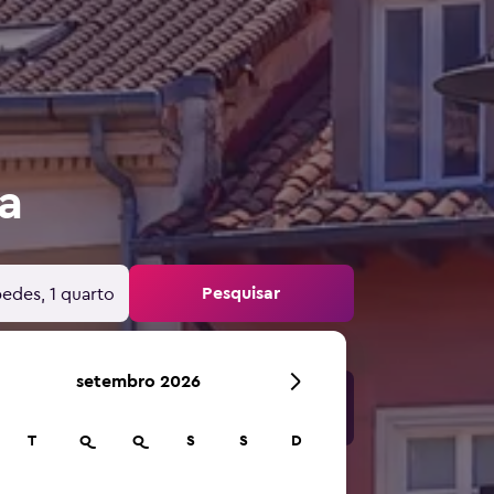
a
Pesquisar
edes, 1 quarto
setembro 2026
T
Q
Q
S
S
D