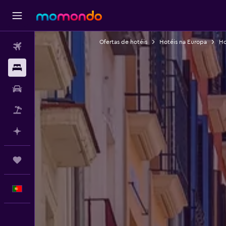
Ofertas de hotéis
Hotéis na Europa
Ho
Voos
Alojamentos
Carros
Pacotes
Faz planos com IA
Trips
Português