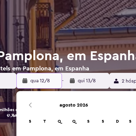
 Pamplona, em Espanh
ostels em Pamplona, em Espanha
qua 12/8
-
qui 13/8
2 hósp
agosto 2026
ilhões de opções de hotéis e alojamento.
S
T
Q
Q
S
S
D
S