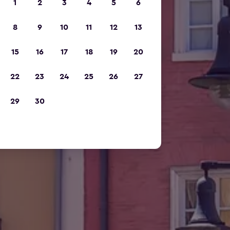
1
2
3
4
5
6
8
9
10
11
12
13
15
16
17
18
19
20
22
23
24
25
26
27
29
30