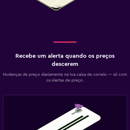
Área de trabalho
Fax/fotocopiadora
Secretária
Ar livre
Cadeiras de praia
Recebe um alerta quando os preços
descerem
Ginásio
Mudanças de preço diariamente na tua caixa de correio — só com
Ginásio
os Alertas de preço.