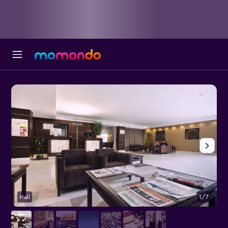
Hall
1/7