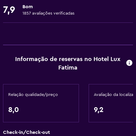
Elevador
Bom
7,9
Acessível por elevador
1857 avaliações verificadas
Hipoalergénico
Estacionamento acessível
Banheira adaptada
Quarto apto para pessoas com alergias
Informação de reservas no Hotel Lux
Quarto para não fumadores
Fatima
Lavatório mais baixo no WC
Lavatório rebaixado
WC com barras de apoio
Relação qualidade/preço
Avaliação da localiza
Pisos superiores acessíveis por elevador
Pisos superiores acessíveis por escadas
8,0
9,2
Serviços básicos
Check-in/Check-out
Wi-Fi gratuito