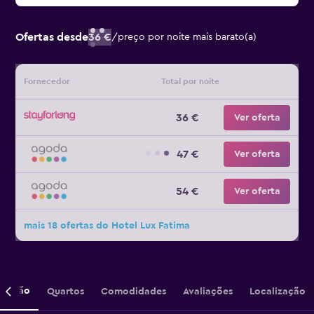
Ofertas desde
36 €
/
preço por noite mais barato(a)
Fornecedor
Total por noite
36 €
Ver oferta
47 €
Ver oferta
54 €
Ver oferta
mais 18 ofertas do Hotel Lux Fatima
crição
Quartos
Comodidades
Avaliações
Localização