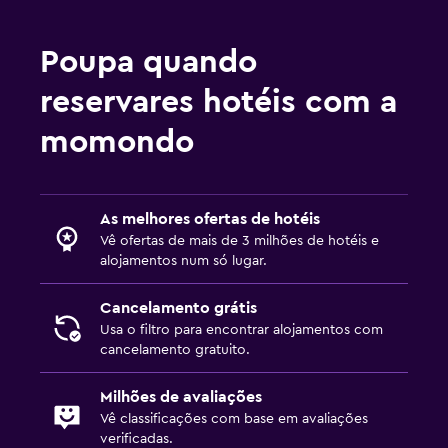
CCTV fora da propriedade
Segurança 24/7
Poupa quando
Cofre
reservares hotéis com a
momondo
Multimédia e entretenimento
TV de ecrã plano
Zona de convívio/TV partilhada
As melhores ofertas de hotéis
TV Cabo ou TV por satélite
Vê ofertas de mais de 3 milhões de hotéis e
alojamentos num só lugar.
TV
Leitor de DVD
Cancelamento grátis
Usa o filtro para encontrar alojamentos com
cancelamento gratuito.
Restaurantes
Minibar
Milhões de avaliações
Menu para dietas especiais (a pedido)
Vê classificações com base em avaliações
verificadas.