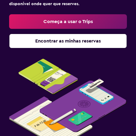
Lavandaria
disponível onde quer que reserves.
Lavandaria
Começa a usar o Trips
Serviço de lavandaria
Ferro e tábua de passar a ferro
Encontrar as minhas reservas
Quarto
Tomada junto à cama
Suporte para cabides
Roupeiro ou armário
Atividades
Loja de presentes
Aluguer de bicicletas
Equitação