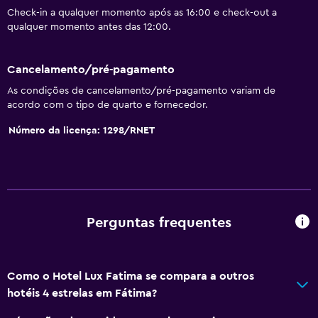
Check-in a qualquer momento após as 16:00 e check-out a
Wi-Fi disponível em todas as áreas
qualquer momento antes das 12:00.
Internet
Roupa de cama
Cancelamento/pré-pagamento
Toalhas
As condições de cancelamento/pré-pagamento variam de
acordo com o tipo de quarto e fornecedor.
Extintor
Número da licença: 1298/RNET
Artigos de higiene grátis
Champô
Detetores de fumo
Aquecimento
Perguntas frequentes
Adaptador
Sabonete
Ar-condicionado
Como o Hotel Lux Fatima se compara a outros
Caixotes do lixo
hotéis 4 estrelas em Fátima?