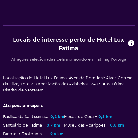
Touca para banho
Bidê
Secador de cabelo
Vaso sanitário
Locais de interesse perto de Hotel Lux
Papel higiénico
Fatima
WC privativo
Atrações selecionadas pela momondo em Fátima, Portugal
Duche ao nível do chão
Localização do Hotel Lux Fatima: Avenida Dom José Alves Correia
Geral
da Silva, Lote 2, Urbanização das Azinheiras, 2495-402 Fátima,
Vista para uma rua tranquila
Distrito de Santarém
Quartos familiares
Atrações principais
Quartos insonorizados
Basílica da Santíssima Trindade
0,2 km
Museu de Cera
0,5 km
Insonorizado
Santuário de Fátima
0,7 km
Museu das Aparições
0,8 km
Telefone
Dinosaur Footprints Natural Monument
9,6 km