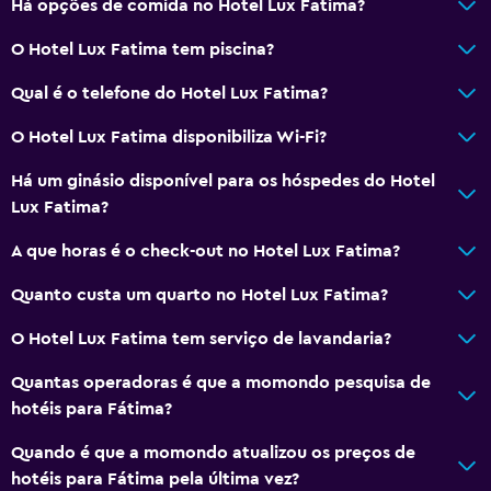
Há opções de comida no Hotel Lux Fatima?
Serviços e comodidades
O Hotel Lux Fatima tem piscina?
Centro de negócios
Aluguer de carros
Qual é o telefone do Hotel Lux Fatima?
Serviço de despertador
O Hotel Lux Fatima disponibiliza Wi-Fi?
Serviço de concierge
Há um ginásio disponível para os hóspedes do Hotel
Cofre
Lux Fatima?
Câmbio
A que horas é o check-out no Hotel Lux Fatima?
Instalações para reuniões/banquetes
Quanto custa um quarto no Hotel Lux Fatima?
Serviço de quarto
Garrafa de água
O Hotel Lux Fatima tem serviço de lavandaria?
Receção 24 horas
Quantas operadoras é que a momondo pesquisa de
hotéis para Fátima?
Casa de banho
Quando é que a momondo atualizou os preços de
Sanita elevada
hotéis para Fátima pela última vez?