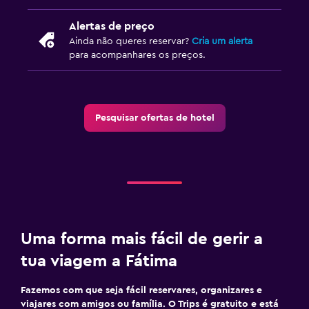
Cafetaria
Restaurante
Alertas de preço
Ainda não queres reservar?
Cria um alerta
Bar/Lounge
para acompanhares os preços.
Adequado a famílias
Serviço de babysitter ou acompanhamento de crianças
Pesquisar ofertas de hotel
Berço disponível
Menu infantil
Bufete adequado para crianças
Estacionamento e transportes
Shuttle aeroporto (taxa)
Uma forma mais fácil de gerir a
Estacionamento gratuito
tua viagem a Fátima
Serviço de transporte (custo adicional)
Fazemos com que seja fácil reservares, organizares e
viajares com amigos ou família. O Trips é gratuito e está