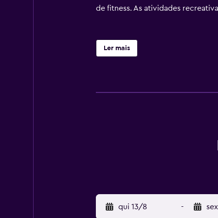
de fitness. As atividades recreativ
Ler mais
qui 13/8
-
sex