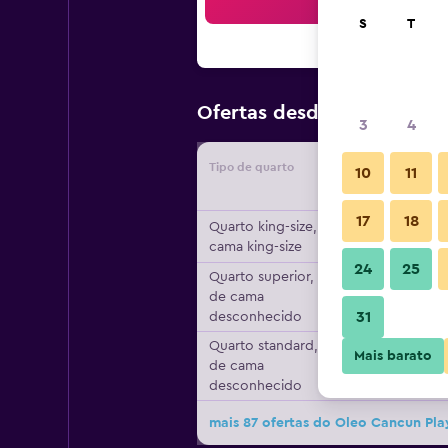
Pesqu
S
T
119 €
Ofertas desde
/
preço po
3
4
Tipo de quarto
Forneced
10
11
17
18
Quarto king-size, 1
cama king-size
24
25
Quarto superior, Tipo
de cama
31
desconhecido
Quarto standard, Tipo
Mais barato
de cama
desconhecido
mais 87 ofertas do Oleo Cancun Pla