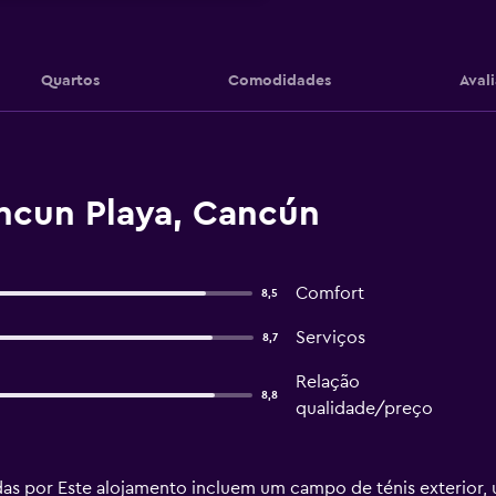
Quartos
Comodidades
Aval
ncun Playa, Cancún
Comfort
8,5
Serviços
8,7
Relação
8,8
qualidade/preço
cidas por Este alojamento incluem um campo de ténis exterior