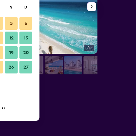
S
D
5
6
12
13
1/16
Outra
19
20
26
27
las.