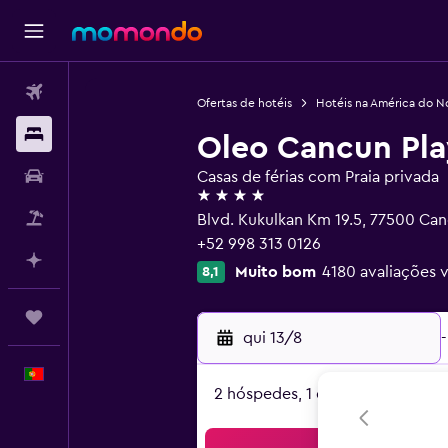
Voos
Ofertas de hotéis
Hotéis na América do N
Alojamentos
Oleo Cancun Pla
Carros
Casas de férias com Praia privada
4 estrelas
Pacotes
Blvd. Kukulkan Km 19.5, 77500 Ca
+52 998 313 0126
Faz planos com IA
Muito bom
4180 avaliações v
8,1
Trips
qui 13/8
-
Português
2 hóspedes, 1 quarto