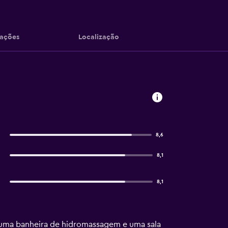
iações
Localização
8,6
8,1
8,1
, uma banheira de hidromassagem e uma sala