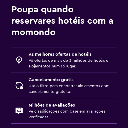
Poupa quando
Atividades
reservares hotéis com a
Loja de presentes
momondo
Animação noturna
Salão de beleza
Casa noturna
As melhores ofertas de hotéis
Vê ofertas de mais de 3 milhões de hotéis e
Ar livre
alojamentos num só lugar.
Jardim
Cancelamento grátis
Terraço/pátio
Usa o filtro para encontrar alojamentos com
cancelamento gratuito.
Cadeiras de praia
Milhões de avaliações
Quarto
Vê classificações com base em avaliações
verificadas.
Despertador
Sofá-cama