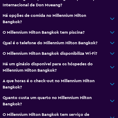
Internacional de Don Mueang?
Minibar
Há opções de comida no Millennium Hilton
Pequeno-almoço no quarto
Bangkok?
Fervedor para chá/café
O Millennium Hilton Bangkok tem piscina?
Chaleira
Refrigerador
Qual é o telefone do Millennium Hilton Bangkok?
O Millennium Hilton Bangkok disponibiliza Wi-Fi?
Serviços básicos
Há um ginásio disponível para os hóspedes do
Internet
Millennium Hilton Bangkok?
Extintor
A que horas é o check-out no Millennium Hilton
Artigos de higiene grátis
Bangkok?
Detetores de fumo
Quanto custa um quarto no Millennium Hilton
Aquecimento
Bangkok?
Ar-condicionado
O Millennium Hilton Bangkok tem serviço de
Wi-Fi gratuito