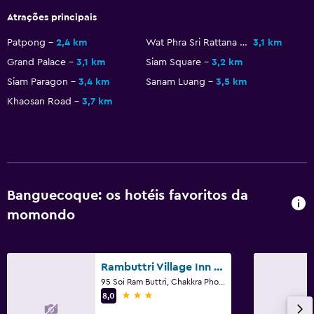
Papel higiénico
Atrações principais
Escova de dentes
Patpong
2,4 km
Wat Phra Sri Rattana Satsadaram
3,1 km
Grand Palace
3,1 km
Siam Square
3,2 km
Piscina e spa
Siam Paragon
3,4 km
Sanam Luang
3,5 km
Piscina infinita
Khaosan Road
3,7 km
Spa
Hidromassagem
Piscina exterior
Piscina com vista
Banguecoque: os hotéis favoritos da
Banho turco
momondo
Massagem
Sauna
Rambuttri Village Inn & Plaza
95 Soi Ram Buttri, Chakkra Phong Road, Phra Nakorn, Banguecoque
Acessibilidade e conveniência
3 estrelas
8,0
Quarto para não fumadores