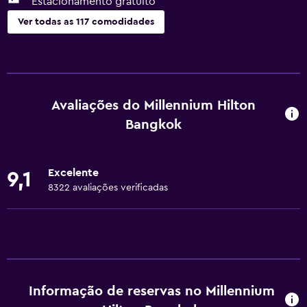
Estacionamento gratuito
Ver todas as 117 comodidades
Geral
Acesso ao lounge executivo
Quartos familiares
Avaliações do Millennium Hilton
Quartos adjacentes disponíveis
Bangkok
Vista para pontos de interesse
Cortina de privacidade
Excelente
9,1
Armazém disponível
8322 avaliações verificadas
Vista para o rio
Vista para o mar
Área de descanso
Pantufas
Informação de reservas no Millennium
Sofá-cama