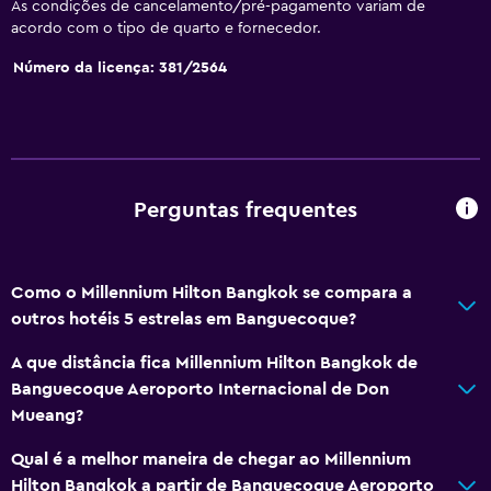
Acesso com cartão
As condições de cancelamento/pré-pagamento variam de
acordo com o tipo de quarto e fornecedor.
Massagem de pés
Número da licença: 381/2564
Check-out expresso
Check-in/check-out privado
Receção 24 horas
Salas de reunião
Perguntas frequentes
Cofre
Restaurantes
Como o Millennium Hilton Bangkok se compara a
Chaleira elétrica
outros hotéis 5 estrelas em Banguecoque?
Menu para dietas especiais (a pedido)
A que distância fica Millennium Hilton Bangkok de
Restaurante
Banguecoque Aeroporto Internacional de Don
Mueang?
Bar/Lounge
As refeições podem ser entregues no quarto
Qual é a melhor maneira de chegar ao Millennium
Hilton Bangkok a partir de Banguecoque Aeroporto
Café