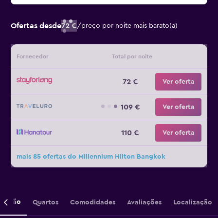
Ofertas desde
72 €
/
preço por noite mais barato(a)
Fornecedor
Total por noite
72 €
Ver oferta
109 €
Ver oferta
110 €
Ver oferta
mais 85 ofertas do Millennium Hilton Bangkok
crição
Quartos
Comodidades
Avaliações
Localização