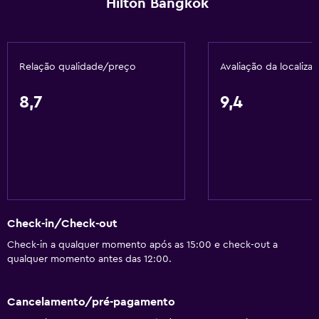
Hilton Bangkok
Quartos insonorizados
Insonorizado
Telefone
Relação qualidade/preço
Avaliação da localiza
Vista da cidade
8,7
9,4
Serviços e comodidades
Caixa multibanco
Centro de negócios
Serviço de despertador
Serviço de concierge
Check-in/Check-out
Câmbio
Check-in a qualquer momento após as 15:00 e check-out a
Instalações para reuniões/banquetes
qualquer momento antes das 12:00.
Serviço de quarto
Visitas guiadas
Cancelamento/pré-pagamento