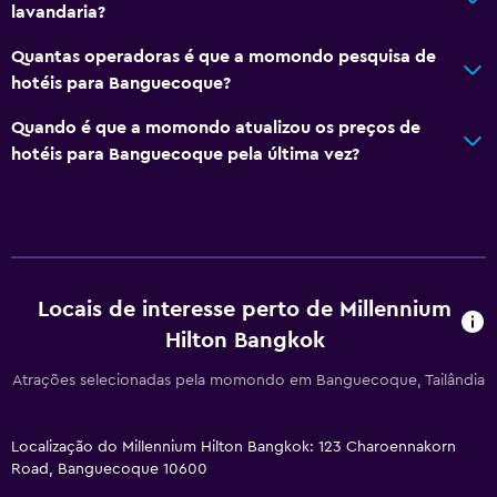
lavandaria?
Toalhas
Quantas operadoras é que a momondo pesquisa de
Champô
hotéis para Banguecoque?
Sabonete
Quando é que a momondo atualizou os preços de
Amaciador
hotéis para Banguecoque pela última vez?
Casa de banho
Secador de cabelo
Roupão de banho
WC privativo
Locais de interesse perto de Millennium
Chuveiro
Hilton Bangkok
Sanita adicional
Atrações selecionadas pela momondo em Banguecoque, Tailândia
Banheira
Bidê
Localização do Millennium Hilton Bangkok: 123 Charoennakorn
Road, Banguecoque 10600
Vaso sanitário