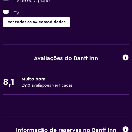
TV de ecrã plano
TV
Ver todas as 64 comodidades
Serviços básicos
Wi-Fi gratuito
Wi-Fi disponível em todas as áreas
Avaliações do Banff Inn
Internet
Roupa de cama
Muito bom
8,1
Toalhas
2410 avaliações verificadas
Artigos de higiene grátis
Champô
Detetores de fumo
Aquecimento
Informação de reservas no Banff Inn
Sabonete