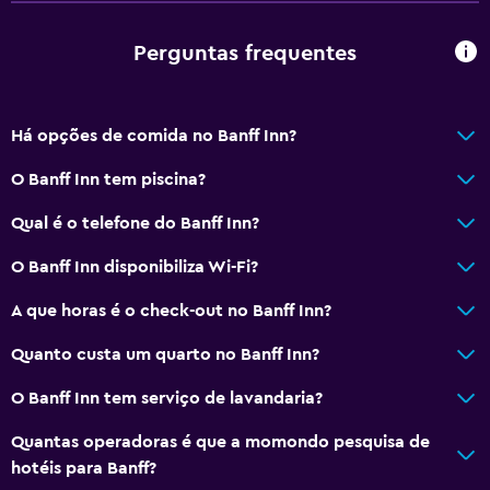
Chuveiro
Banheira
Perguntas frequentes
Secador de cabelo
Vaso sanitário
Há opções de comida no Banff Inn?
Papel higiénico
O Banff Inn tem piscina?
WC privativo
Qual é o telefone do Banff Inn?
Atividades
O Banff Inn disponibiliza Wi-Fi?
Equipamento para desportos de neve
A que horas é o check-out no Banff Inn?
Caminhadas
Esqui
Quanto custa um quarto no Banff Inn?
Patinagem no gelo
O Banff Inn tem serviço de lavandaria?
Snowboard
Quantas operadoras é que a momondo pesquisa de
hotéis para Banff?
Geral