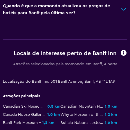
Quando é que a momondo atualizou os preços de
Área de descanso
hotéis para Banff pela última vez?
Quartos adjacentes disponíveis
Telefone
Armazém para skis
Armazém disponível
Locais de interesse perto de Banff Inn
Saúde e segurança
Atrações selecionadas pela momondo em Banff, Alberta
Limpeza diária
Kit de primeiros socorros
Localização do Banff Inn: 501 Banff Avenue, Banff, AB T1L 1A9
CCTV nas zonas comuns
Atrações principais
CCTV fora da propriedade
Canadian Ski Museum West
0,8 km
Canadian Mountain Holidays
1,0 km
Cofre
Canada House Gallery
1,0 km
Whyte Museum of the Canadian Rockies
1,2 km
Banff Park Museum
1,2 km
Buffalo Nations Luxton Museum
1,6 km
Serviços e comodidades