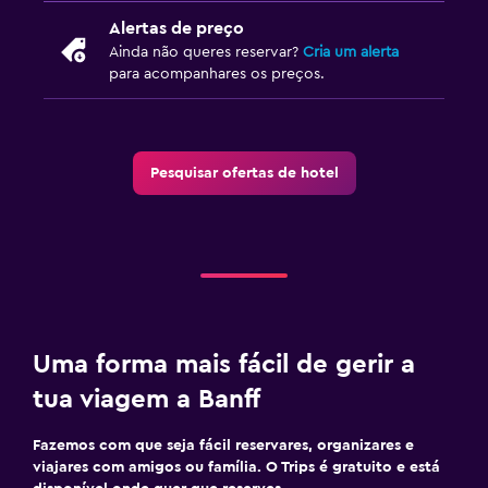
Área de trabalho
Alertas de preço
Ainda não queres reservar?
Cria um alerta
Fax/fotocopiadora
para acompanhares os preços.
Secretária
Quarto
Pesquisar ofertas de hotel
Despertador
Adequado a famílias
Berço disponível
Uma forma mais fácil de gerir a
tua viagem a Banff
Fazemos com que seja fácil reservares, organizares e
viajares com amigos ou família. O Trips é gratuito e está