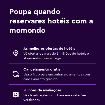
Poupa quando
Multimédia e entretenimento
TV de ecrã plano
reservares hotéis com a
TV Cabo ou TV por satélite
momondo
TV
Acessibilidade e conveniência
As melhores ofertas de hotéis
Vê ofertas de mais de 3 milhões de hotéis e
Elevador
alojamentos num só lugar.
Acessível por elevador
Cancelamento grátis
Quarto para não fumadores
Usa o filtro para encontrar alojamentos com
cancelamento gratuito.
Lavandaria
Milhões de avaliações
Serviço de lavandaria
Vê classificações com base em avaliações
Ferro e tábua de passar a ferro
verificadas.