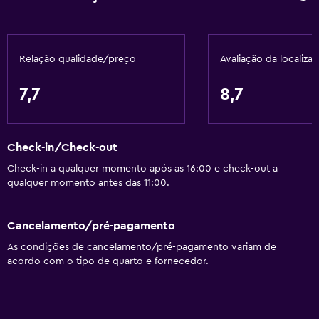
Ar-condicionado
Amaciador
Relação qualidade/preço
Avaliação da localiza
Restaurantes
7,7
8,7
Micro-ondas
Restaurante
Check-in/Check-out
Bar/Lounge
Check-in a qualquer momento após as 16:00 e check-out a
Fervedor para chá/café
qualquer momento antes das 11:00.
As refeições podem ser entregues no quarto
Máquina de café
Cancelamento/pré-pagamento
Venda automática (bebidas)
As condições de cancelamento/pré-pagamento variam de
acordo com o tipo de quarto e fornecedor.
Venda automática (snacks)
Casa de banho