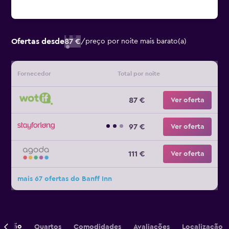
Ofertas desde
87 €
/
preço por noite mais barato(a)
Fornecedor
Total por noite
87 €
Ver oferta
97 €
Ver oferta
111 €
Ver oferta
mais 67 ofertas do Banff Inn
crição
Quartos
Comodidades
Avaliações
Localização