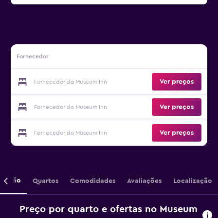
Fornecedor
Ver preços
Fornecedor do Museum Inn
Ver preços
Fornecedor do Museum Inn
Ver preços
Fornecedor do Museum Inn
crição
Quartos
Comodidades
Avaliações
Localização
Preço por quarto e ofertas no Museum