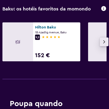
Baku: os hotéis favoritos da momondo
Hilton Baku
1B Azadlig Avenue, Baku
5 estrelas
9,2
152 €
Poupa quando