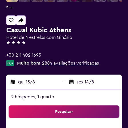
Fotos
Casual Kubic Athens
Hotel de 4 estrelas com Ginásio
4 estrelas
+30 211 402 1695
Muito bom
2884 avaliações verificadas
8,3
qui 13/8
-
sex 14/8
2 hóspedes, 1 quarto
Pesquisar