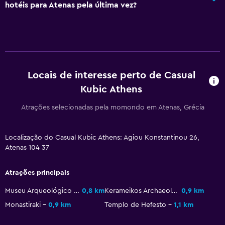
hotéis para Atenas pela última vez?
Serviço de concierge
Cofre
Instalações para reuniões/banquetes
Acesso com cartão
Locais de interesse perto de Casual
Receção 24 horas
Kubic Athens
Restaurantes
Atrações selecionadas pela momondo em Atenas, Grécia
Chaleira elétrica
Minibar
Localização do Casual Kubic Athens: Agiou Konstantinou 26,
Atenas 104 37
Fervedor para chá/café
Chaleira
Atrações principais
As refeições podem ser entregues no quarto
Museu Arqueológico Nacional de Atenas
0,8 km
Kerameikos Archaeological Site
0,9 km
Máquina de café
Monastiraki
0,9 km
Templo de Hefesto
1,1 km