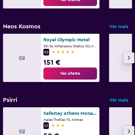
Adequado a famílias
Berço disponível
Neos Kosmos
Ver mais
Bufete adequado para crianças
Royal Olympic Hotel
Área de trabalho
28-34 Athanasiou Diakou Str, Atenas
5 estrelas
7,5
Secretária
151 €
Ginásio
Ver oferta
Ginásio
Psirri
Ver mais
Safestay Athens Monastiraki
Agias Theklas 10, Atenas
3 estrelas
7,7