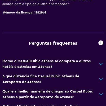
Quarto para não fumadores
acordo com o tipo de quarto e fornecedor.
Lavatório mais baixo no WC
Número da licença: 1182961
WC com barras de apoio
Pisos superiores acessíveis por elevador
Casa de banho
Perguntas frequentes
Chuveiro
Sanita com autoclismo elevado
Como o Casual Kubic Athens se compara a outros
Secador de cabelo
hotéis 4 estrelas em Atenas?
Vaso sanitário
A que distância fica Casual Kubic Athens de
Papel higiénico
Aeroporto de Atenas?
Roupão de banho
Qual é a melhor maneira de chegar ao Casual Kubic
WC privativo
Athens a partir de Aeroporto de Atenas?
Duche ao nível do chão