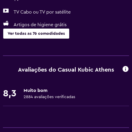
TV Cabo ou TV por satélite
Artigos de higiene grátis
Ver todas as 76 comodidades
Serviços básicos
Wi-Fi gratuito
Wi-Fi disponível em todas as áreas
Avaliações do Casual Kubic Athens
Internet
Roupa de cama
Muito bom
8,3
Toalhas
2884 avaliações verificadas
Extintor
Artigos de higiene grátis
Champô