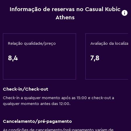
Detetores de fumo
Informação de reservas no Casual Kubic
Aquecimento
Athens
Adaptador
Sabonete
Ar-condicionado
Relação qualidade/preço
Avaliação da localiza
Caixotes do lixo
8,4
7,8
Acessibilidade e conveniência
Animais permitidos consoante solicitado. Pode ter custos
adicionais.
Acessível
Check-in/Check-out
Duche ao nível do chão
Check-in a qualquer momento após as 15:00 e check-out a
qualquer momento antes das 12:00.
Elevador
Acessível por elevador
Cancelamento/pré-pagamento
Banheira adaptada
As condições de cancelamento/pré-pagamento variam de