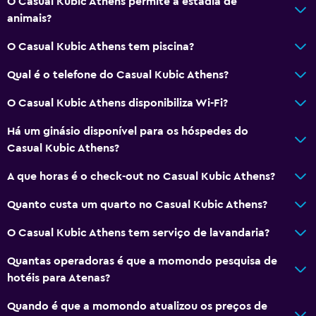
O Casual Kubic Athens permite a estadia de
animais?
Geral
Vista para uma rua tranquila
O Casual Kubic Athens tem piscina?
Quartos familiares
Qual é o telefone do Casual Kubic Athens?
Soalho de madeira
O Casual Kubic Athens disponibiliza Wi-Fi?
Pantufas
Há um ginásio disponível para os hóspedes do
Sofá-cama
Casual Kubic Athens?
Telefone
A que horas é o check-out no Casual Kubic Athens?
Vista da cidade
Armazém disponível
Quanto custa um quarto no Casual Kubic Athens?
O Casual Kubic Athens tem serviço de lavandaria?
Serviços e comodidades
Quantas operadoras é que a momondo pesquisa de
Centro de negócios
hotéis para Atenas?
Aluguer de carros
Quando é que a momondo atualizou os preços de
Serviço de despertador