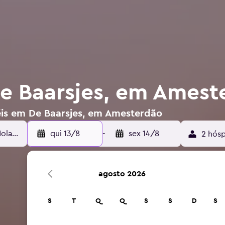
e Baarsjes, em Amest
éis em De Baarsjes, em Amesterdão
qui 13/8
-
sex 14/8
2 hósp
agosto 2026
S
T
Q
Q
S
S
D
S