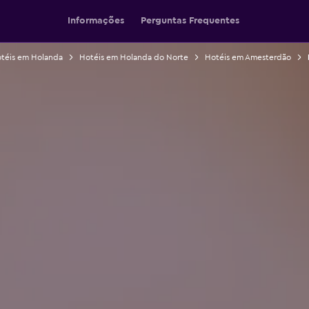
Informações
Perguntas Frequentes
téis em Holanda
Hotéis em Holanda do Norte
Hotéis em Amesterdão