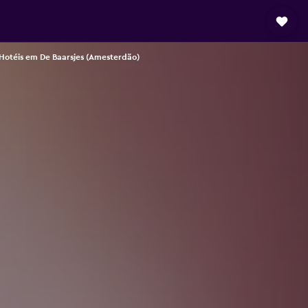
Hotéis em De Baarsjes (Amesterdão)