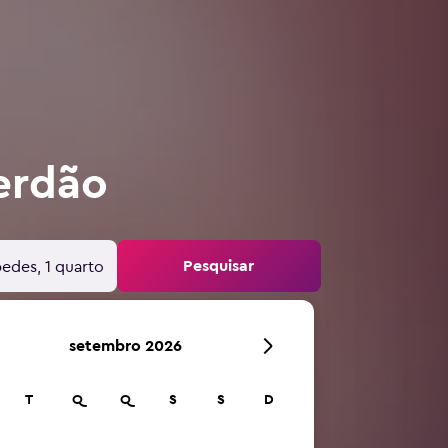
erdão
Pesquisar
edes, 1 quarto
setembro 2026
T
Q
Q
S
S
D