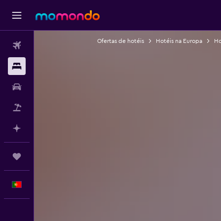
Ofertas de hotéis
Hotéis na Europa
Ho
Voos
Alojamentos
Carros
Pacotes
Faz planos com IA
Trips
Português