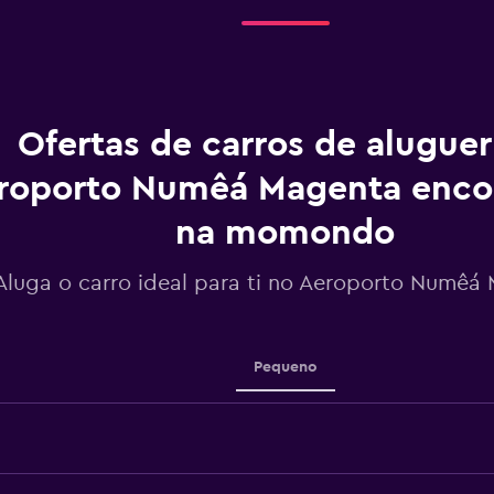
antes
do
aluguer.
Range:
91
categories.
The
Ofertas de carros de alugue
chart
has
roporto Numêá Magenta enco
1
Y
na momondo
axis
displaying
values.
Aluga o carro ideal para ti no Aeroporto Numêá
Range:
32
to
56.
Pequeno