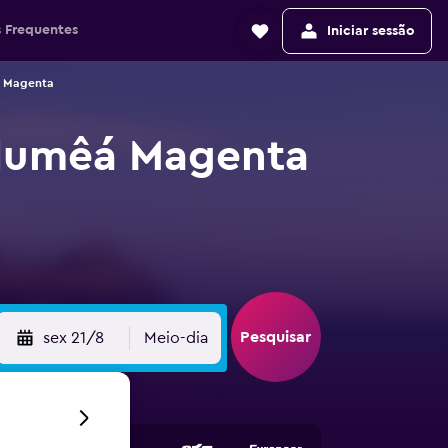
 Frequentes
Iniciar sessão
á Magenta
 Numêá Magenta
Pesquisar
sex 21/8
Meio-dia