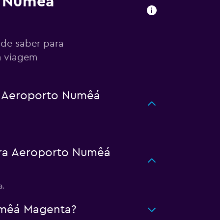
o Numêá
de saber para
a viagem
a Aeroporto Numêá
ra Aeroporto Numêá
a.
umêá Magenta?