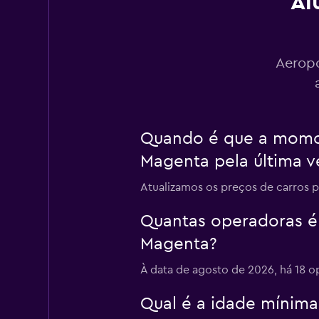
Al
keddy by Europca
2 estações de alugu
Aeropo
Sunnycars
Quando é que a momon
1 estação de alugue
Magenta pela última v
Atualizamos os preços de carros 
Quantas operadoras é
Magenta?
À data de agosto de 2026, há 18 
Qual é a idade mínim