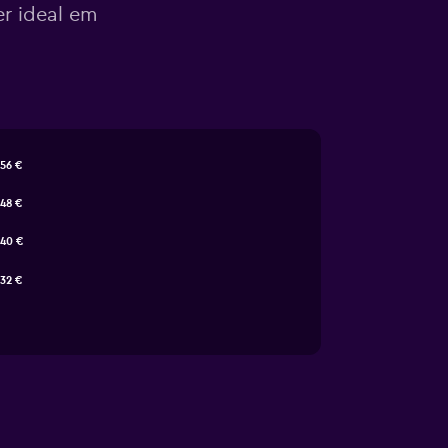
er ideal em
56 €
48 €
40 €
32 €