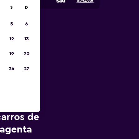
S
D
5
6
opa
12
13
19
20
26
27
arros de
agenta