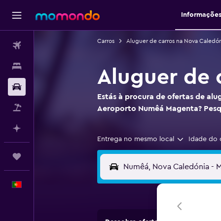
Informaçõe
Carros
Aluguer de carros na Nova Caledón
Voos
Alojamentos
Aluguer de
Carros
Estás à procura de ofertas de alu
Pacotes
Aeroporto Numêá Magenta? Pesq
Faz planos com IA
Entrega no mesmo local
Idade do 
Trips
Português