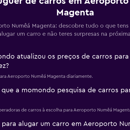
uguer de carros em Aeroport
r
Magenta
Ver preços
er
rto Numêá Magenta: descobre tudo o que tens 
alugar um carro e não teres surpresas na próxim
Ver preços
do atualizou os preços de carros par
r
ez?
para Aeroporto Numêá Magenta diariamente.
 que a momondo pesquisa de carros pa
operadoras de carros à escolha para Aeroporto Numêá Magent
a para alugar um carro em Aeroporto N