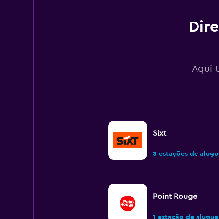
to
90.
Dire
Aqui 
Sixt
3 estações de alugu
Point Rouge
1 estação de alugue