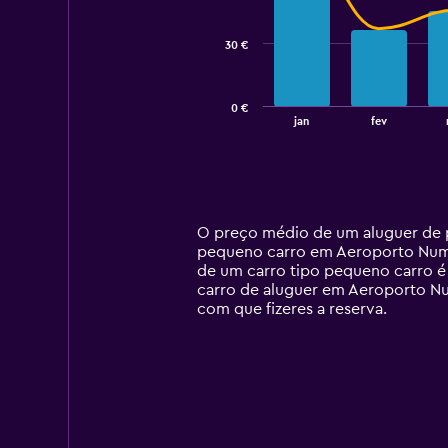
data
series.
30 €
The
chart
has
0 €
1
End
jan
fev
of
X
interactive
axis
chart
displaying
categories.
Range:
14
O preço médio de um aluguer de 
categories.
pequeno carro em Aeroporto Numêá
The
de um carro tipo pequeno carro 
chart
carro de aluguer em Aeroporto Nu
has
com que fizeres a reserva.
1
Y
axis
displaying
values.
Range:
0