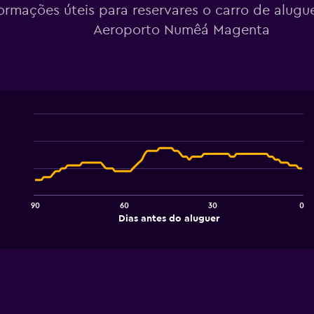
formações úteis para reservares o carro de alugu
Aeroporto Numêá Magenta
Line
Chart
graphic.
chart
with
91
data
points.
90
60
30
0
The
End
Dias antes do aluguer
chart
of
interactive
has
chart
1
X
axis
displaying
Dias