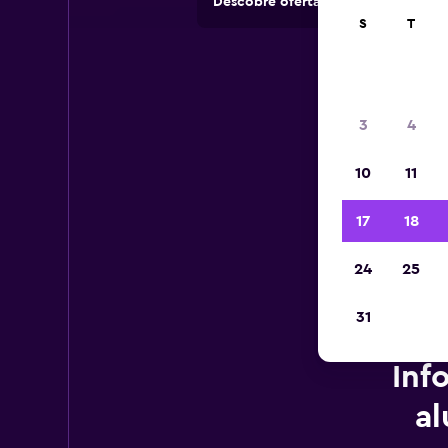
Descobre ofertas de rent-a-cars e
S
T
3
4
10
11
17
18
24
25
31
Inf
a