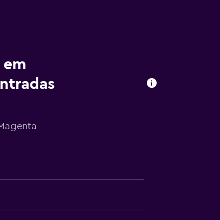
r em
ntradas
 Magenta