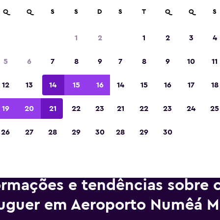
m mais de 70.000 locais com a momondo.
Q
Q
S
S
D
S
T
Q
Q
S
1
2
1
2
3
4
Eleita a melhor aplicação de viagens da Eur
5
6
7
8
9
7
8
9
10
11
de 2023
12
13
14
15
16
14
15
16
17
18
19
20
21
22
23
21
22
23
24
25
26
27
28
29
30
28
29
30
ormações e tendências sobre c
luguer em Aeroporto Numêá M