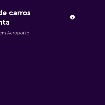
de carros
nta
s em Aeroporto