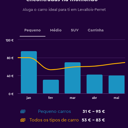
1
Y
Aluga o carro ideal para ti em Levallois-Perret
axis
displaying
values.
Range:
Pequeno
Médio
SUV
Carrinha
0
to
120 €
45.
Combination
Chart
graphic.
chart
with
80 €
2
data
series.
40 €
The
chart
has
0 €
1
End
jan
fev
mar
abr
mai
of
X
interactive
axis
chart
Pequeno carros
31 € - 95 €
displaying
categories.
Todos os tipos de carro
53 € - 83 €
Range: