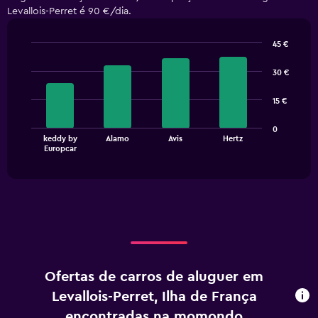
Levallois-Perret é 90 €/dia.
45 €
Bar
Chart
graphic.
chart
30 €
with
4
15 €
bars.
The
0
keddy by
Alamo
Avis
Hertz
chart
End
Europcar
of
has
interactive
1
chart
X
axis
displaying
categories.
Range:
4
categories.
Ofertas de carros de aluguer em
The
chart
Levallois-Perret, Ilha de França
has
encontradas na momondo