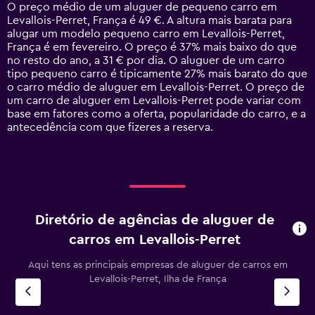
14
O preço médio de um aluguer de pequeno carro em
categories.
Levallois-Perret, França é 49 €. A altura mais barata para
The
alugar um modelo pequeno carro em Levallois-Perret,
chart
França é em fevereiro. O preço é 37% mais baixo do que
has
no resto do ano, a 31 € por dia. O aluguer de um carro
1
tipo pequeno carro é tipicamente 27% mais barato do que
Y
o carro médio de aluguer em Levallois-Perret. O preço de
axis
um carro de aluguer em Levallois-Perret pode variar com
displaying
base em fatores como a oferta, popularidade do carro, e a
values.
antecedência com que fizeres a reserva.
Range:
0
to
120.
Diretório de agências de aluguer de
carros em Levallois-Perret
Aqui tens as principais empresas de aluguer de carros em
Levallois-Perret, Ilha de França