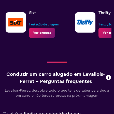
Sixt
Thrifty
1 estação de aluguer
1 estação 
Ver preços
Ver pr
Conduzir um carro alugado em Levallois-
Perret - Perguntas frequentes
Levallois-Perret: descobre tudo o que tens de saber para alugar
um carro e não teres surpresas na próxima viagem