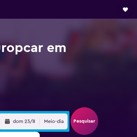
uropcar em
Pesquisar
dom 23/8
Meio-dia