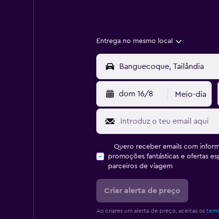
Entrega no mesmo local
dom 16/8
Meio-dia
Quero receber emails com inform
promoções fantásticas e ofertas e
parceiros de viagem
Criar alerta de preço
Ao criares um alerta de preço, aceitas os
term