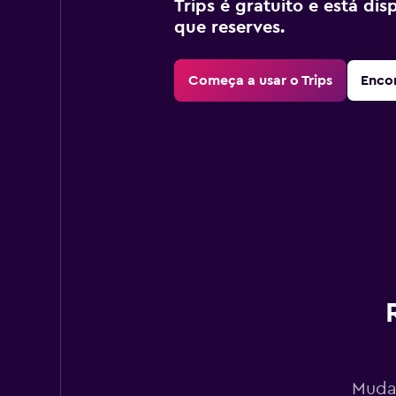
Trips é gratuito e está di
que reserves.
Começa a usar o Trips
Encon
Mudan