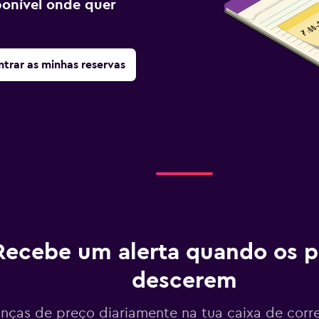
sponível onde quer
trar as minhas reservas
Recebe um alerta quando os p
descerem
ças de preço diariamente na tua caixa de corr