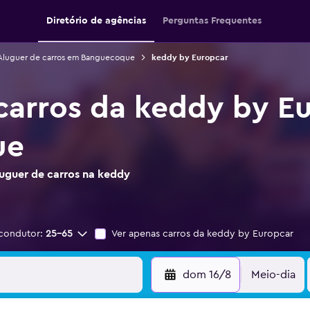
Diretório de agências
Perguntas Frequentes
Aluguer de carros em Banguecoque
keddy by Europcar
carros da keddy by E
ue
uguer de carros na keddy
condutor:
25-65
Ver apenas carros da keddy by Europcar
dom 16/8
Meio-dia