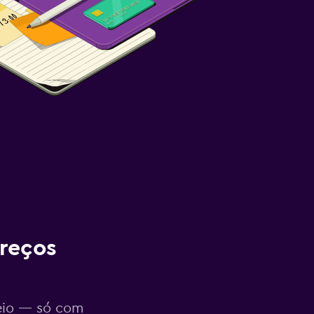
reços
eio — só com