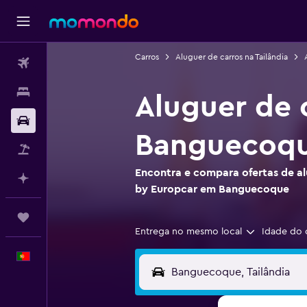
Carros
Aluguer de carros na Tailândia
Voos
Alojamentos
Aluguer de 
Carros
Banguecoq
Pacotes
Encontra e compara ofertas de al
Faz planos com IA
by Europcar em Banguecoque
Trips
Entrega no mesmo local
Idade do 
Português