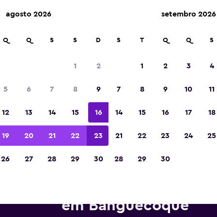
agosto 2026
setembro 2026
Q
Q
S
S
D
S
T
Q
Q
S
Eleita a melhor aplicação de viagens da Eur
de 2023
1
2
1
2
3
4
5
6
7
8
9
7
8
9
10
11
12
13
14
15
16
14
15
16
17
18
19
20
21
22
23
21
22
23
24
25
26
27
28
29
30
28
29
30
ações de aluguer da keddy by
em Banguecoque