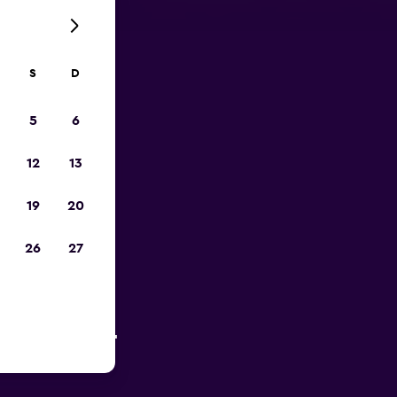
S
D
opa
5
6
12
13
19
20
26
27
 Europcar