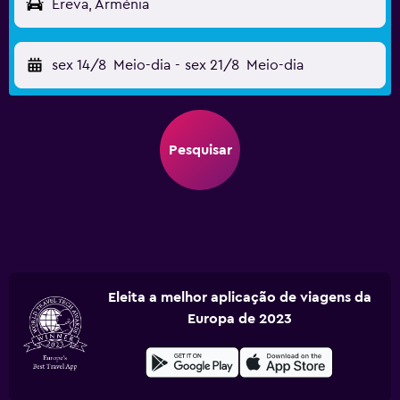
Erevã, Arménia
sex 14/8
Meio-dia
-
sex 21/8
Meio-dia
Pesquisar
Eleita a melhor aplicação de viagens da
Europa de 2023