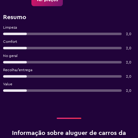
Ver preços
Resumo
Limpeza
2,0
Comfort
2,0
No geral
2,0
Recolha/entrega
2,0
Value
2,0
Informação sobre aluguer de carros da