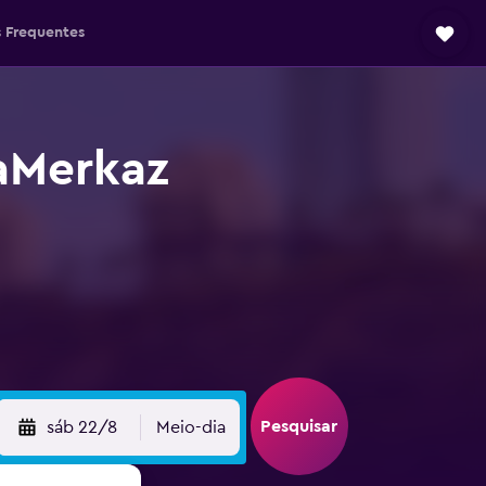
 Frequentes
aMerkaz
Pesquisar
sáb 22/8
Meio-dia