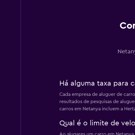
Budget
1 estação de alugue
Con
Dollar
Netan
1 estação de alugue
Há alguma taxa para c
Fox
Cada empresa de aluguer de carr
1 estação de alugue
resultados de pesquisas de alugue
carros em Netanya incluem a Hertz,
Sunnycars
Qual é o limite de vel
Ao alugares um carro em Netanya, 
3 estações de alugu