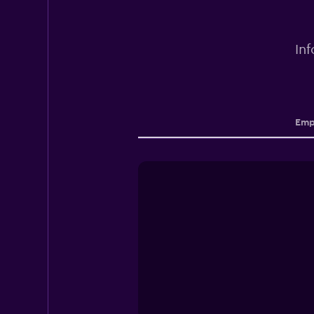
In
Emp