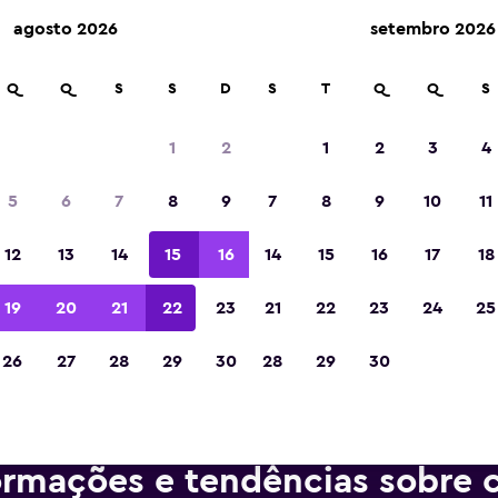
agosto 2026
setembro 2026
m mais de 70.000 locais com a momondo.
Q
Q
S
S
D
S
T
Q
Q
S
1
2
1
2
3
4
Eleita a melhor aplicação de viagens da Eur
5
6
7
8
9
7
8
9
10
11
de 2023
12
13
14
15
16
14
15
16
17
18
19
20
21
22
23
21
22
23
24
25
26
27
28
29
30
28
29
30
ormações e tendências sobre c