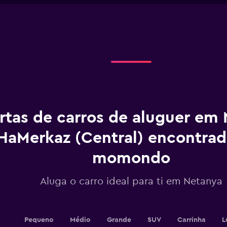
X
axis
displaying
categories.
Range:
4
categories.
The
chart
has
1
rtas de carros de aluguer em 
Y
axis
displaying
HaMerkaz (Central) encontrad
values.
Range:
momondo
0
to
Aluga o carro ideal para ti em Netanya
45.
Pequeno
Médio
Grande
SUV
Carrinha
L