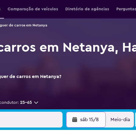
s
Comparação de veículos
Diretório de agências
Perguntas
guer de carros em Netanya
carros em Netanya, H
uguer de carros em Netanya?
condutor:
25-65
sáb 15/8
Meio-dia