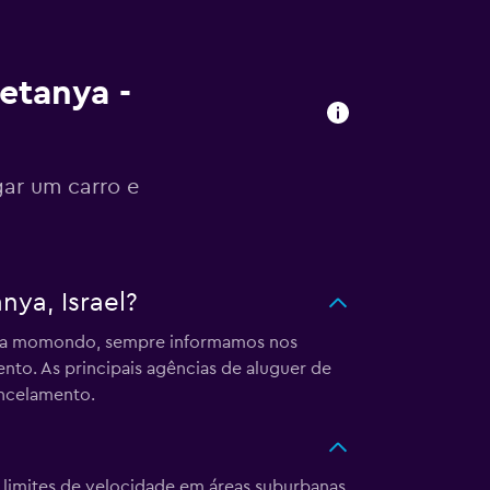
etanya -
gar um carro e
ya, Israel?
. Na momondo, sempre informamos nos
nto. As principais agências de aluguer de
ancelamento.
 limites de velocidade em áreas suburbanas