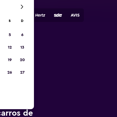
S
D
5
6
opa
12
13
19
20
26
27
arros de