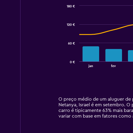
180 €
Combination
Chart
graphic.
chart
with
120 €
2
data
series.
60 €
The
chart
has
0 €
1
End
jan
fev
of
X
interactive
axis
chart
displaying
categories.
Range:
14
O preço médio de um aluguer de p
categories.
Netanya, Israel é em setembro. O 
The
carro é tipicamente 63% mais bar
chart
variar com base em fatores como a
has
1
Y