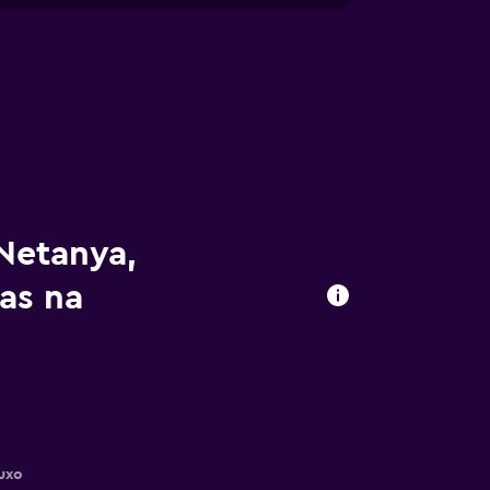
Netanya,
as na
uxo