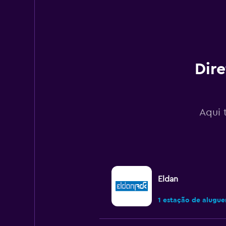
axis
displaying
values.
Range:
0
to
180.
Dire
Aqui 
Eldan
1 estação de alugue