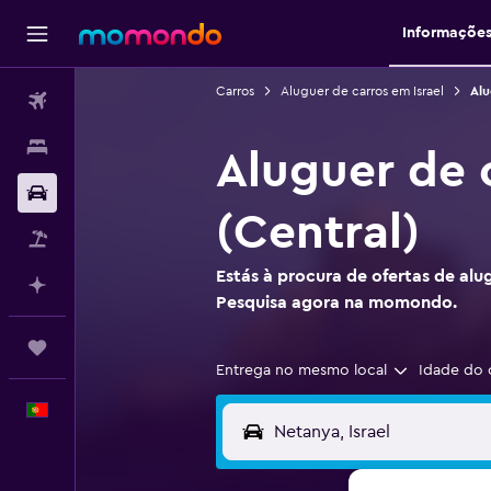
Informaçõe
Carros
Aluguer de carros em Israel
Alu
Voos
Alojamentos
Aluguer de 
Carros
(Central)
Pacotes
Estás à procura de ofertas de al
Faz planos com IA
Pesquisa agora na momondo.
Trips
Entrega no mesmo local
Idade do 
Português