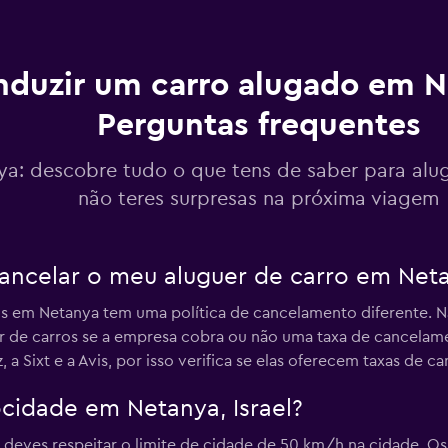
Ver preços
r
duzir um carro alugado em N
Perguntas frequentes
Ver preços
ya: descobre tudo o que tens de saber para alu
r
não teres surpresas na próxima viagem
ancelar o meu aluguer de carro em Netan
Ver preços
os em Netanya tem uma política de cancelamento diferente
r
r de carros se a empresa cobra ou não uma taxa de cancelame
 a Sixt e a Avis, por isso verifica se elas oferecem taxas de c
ocidade em Netanya, Israel?
Ver preços
deves respeitar o limite de cidade de 50 km/h na cidade. Os
er