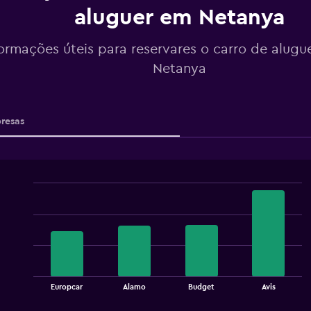
aluguer em Netanya
formações úteis para reservares o carro de alugu
Netanya
resas
Bar
Chart
graphic.
chart
with
4
bars.
The
chart
End
Europcar
Alamo
Budget
Avis
of
has
interactive
1
chart