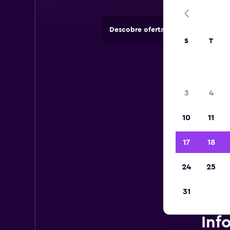
Descobre ofertas de rent-a-cars e
S
T
3
4
10
11
17
18
24
25
31
Inf