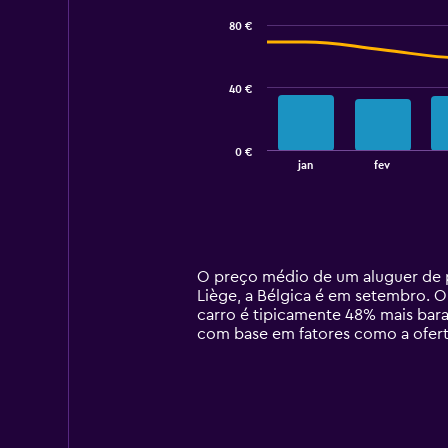
with
80 €
2
data
series.
40 €
The
chart
has
0 €
1
End
jan
fev
of
X
interactive
axis
chart
displaying
categories.
Range:
14
O preço médio de um aluguer de p
categories.
Liège, a Bélgica é em setembro. O
The
carro é tipicamente 48% mais bar
chart
com base em fatores como a oferta
has
1
Y
axis
displaying
values.