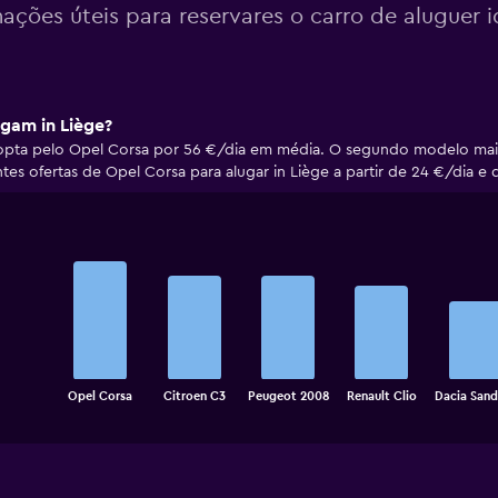
mações úteis para reservares o carro de aluguer 
ugam in Liège?
ia opta pelo Opel Corsa por 56 €/dia em média. O segundo modelo ma
tes ofertas de Opel Corsa para alugar in Liège a partir de 24 €/dia e
Bar
Chart
graphic.
chart
with
5
bars.
The
chart
End
Opel Corsa
Citroen C3
Peugeot 2008
Renault Clio
Dacia Sand
of
has
interactive
1
chart
X
axis
displaying