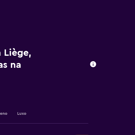
 Liège,
as na
reno
Luxo