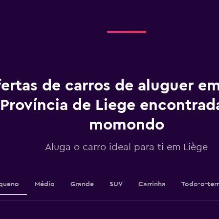
categories.
Range:
5
categories.
The
chart
has
1
ertas de carros de aluguer em
Y
axis
displaying
Província de Liege encontrad
values.
Range:
momondo
0
to
Aluga o carro ideal para ti em Liège
30.
queno
Médio
Grande
SUV
Carrinha
Todo-o-ter