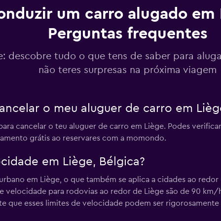
er
onduzir um carro alugado em 
Perguntas frequentes
Ver preços
e: descobre tudo o que tens de saber para aluga
er
não teres surpresas na próxima viagem
ancelar o meu aluguer de carro em Liège
Ver preços
para cancelar o teu aluguer de carro em Liège. Podes verificar
er
lamento grátis ao reservares com a momondo.
ocidade em Liège, Bélgica?
Ver preços
urbano em Liège, o que também se aplica a cidades ao redor 
e velocidade para rodovias ao redor de Liège são de 90 km/
r
e que esses limites de velocidade podem ser rigorosamente 