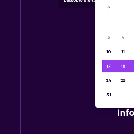
Descobre ofertas de rent-a-cars e
S
T
3
4
10
11
17
18
24
25
31
Inf