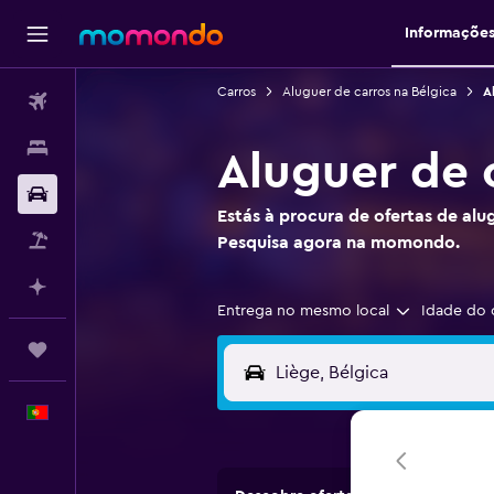
Informaçõe
Carros
Aluguer de carros na Bélgica
A
Voos
Alojamentos
Aluguer de 
Carros
Estás à procura de ofertas de alu
Pacotes
Pesquisa agora na momondo.
Faz planos com IA
Entrega no mesmo local
Idade do 
Trips
Português