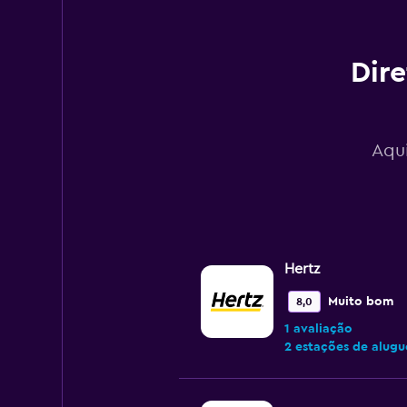
Range:
0
to
120.
Dire
Aqui
Hertz
Muito bom
8,0
1 avaliação
2 estações de alugu