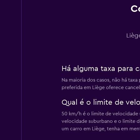
2 estações de alugu
C
Avis
Lièg
2 estações de alugu
Há alguma taxa para c
Dollar
Na maioria dos casos, não há taxa 
2 estações de alugu
preferida em Liège oferece cance
Qual é o limite de vel
Free2Move
50 km/h é o limite de velocidade 
velocidade suburbano e o limite d
1 estação de alugue
um carro em Liège, tenha em ment