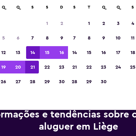
m mais de 70.000 locais com a momondo.
Q
Q
S
S
D
S
T
Q
Q
S
1
2
1
2
3
4
Eleita a melhor aplicação de viagens da Eur
5
6
7
8
9
7
8
9
10
11
de 2023
12
13
14
15
16
14
15
16
17
18
19
20
21
22
23
21
22
23
24
25
26
27
28
29
30
28
29
30
ormações e tendências sobre c
aluguer em Liège