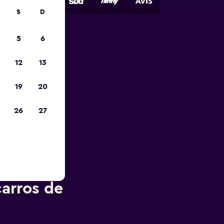
S
D
5
6
opa
12
13
19
20
26
27
arros de