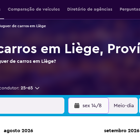
s
Comparação de veículos
Diretório de agências
Perguntas
luguer de carros em Liège
carros em Liège, Prov
guer de carros em Liège?
condutor:
25-65
sex 14/8
Meio-dia
agosto 2026
setembro 2026