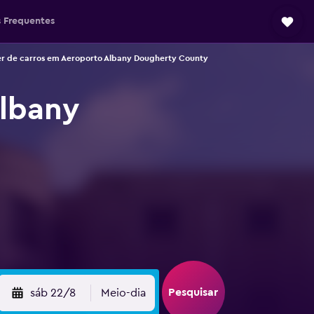
 Frequentes
r de carros em Aeroporto Albany Dougherty County
Albany
Pesquisar
sáb 22/8
Meio-dia