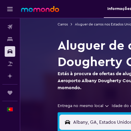
Informaçõe
Carros
Aluguer de carros nos Estados Uni
Voos
Alojamentos
Aluguer de 
Carros
Dougherty 
Pacotes
Estás à procura de ofertas de alu
Faz planos com IA
Aeroporto Albany Dougherty Cou
momondo.
Trips
Entrega no mesmo local
Idade do 
Português