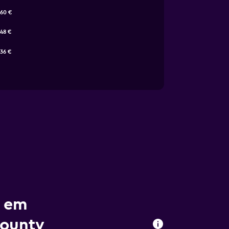
60 €
48 €
36 €
r em
County