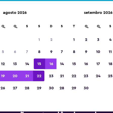
agosto 2026
setembro 2026
m mais de 70.000 locais com a momondo.
Q
Q
S
S
D
S
T
Q
Q
S
1
2
1
2
3
4
Eleita a melhor aplicação de viagens da Eur
5
6
7
8
9
7
8
9
10
11
de 2023
12
13
14
15
16
14
15
16
17
18
19
20
21
22
23
21
22
23
24
25
26
27
28
29
30
28
29
30