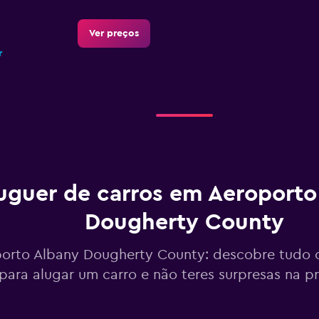
Ver preços
r
Ver preços
r
uguer de carros em Aeroporto
Dougherty County
Ver preços
r
orto Albany Dougherty County: descobre tudo 
para alugar um carro e não teres surpresas na 
Ver preços