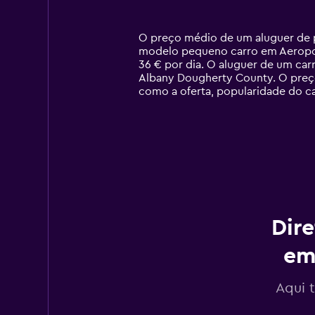
categories.
Range:
14
O preço médio de um aluguer de p
categories.
modelo pequeno carro em Aeropor
The
36 € por dia. O aluguer de um ca
chart
Albany Dougherty County. O preç
has
como a oferta, popularidade do ca
1
Y
axis
displaying
values.
Range:
0
to
120.
Dire
em
Aqui 