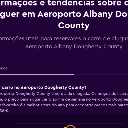
ormações e tendências sobre c
uguer em Aeroporto Albany D
County
formações úteis para reservares o carro de alugu
Aeroporto Albany Dougherty County
eços
ar carro no Aeroporto Dougherty County?
Aeroporto Dougherty County é no dia da chegada. Os preços dos carr
dia, o preço para alugar carro ao fim de semana no Aeroporto Dougher
e fevereiro é a melhor altura do ano para encontrar preços mais bar
38 €.