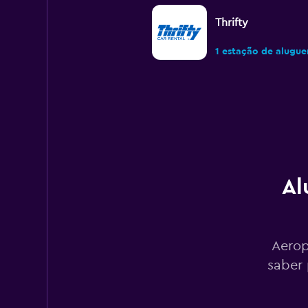
Thrifty
1 estação de alugue
Dollar
1 estação de alugue
Al
National
1 estação de alugue
Aerop
saber 
AutoEurope