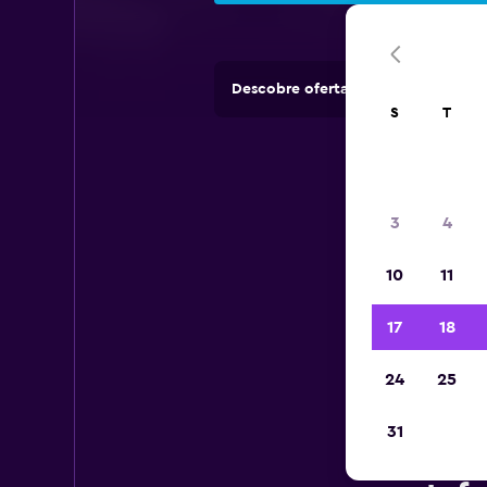
Descobre ofertas de rent-a-cars e
S
T
3
4
10
11
17
18
24
25
31