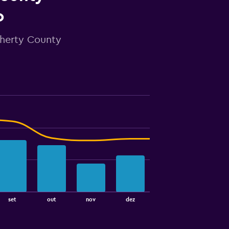
o
gherty County
set
out
nov
dez