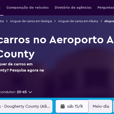
s
Comparação de veículos
Diretório de agências
Perguntas
dos
Aluguer de carros em Geórgia
Aluguer de carros em Albany
Alugue
carros no Aeroporto 
County
guer de carros em
nty? Pesquisa agora na
condutor:
25-65
sáb 15/8
Meio-dia