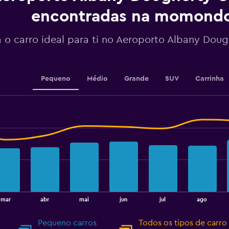
Y
encontradas na momond
axis
displaying
values.
 o carro ideal para ti no Aeroporto Albany Dou
Range:
36
to
72.
Pequeno
Médio
Grande
SUV
Carrinha
mar
abr
mai
jun
jul
ago
Pequeno carros
Todos os tipos de carro