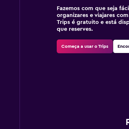
Fazemos com que seja fácil
organizares e viajares com
Trips é gratuito e está di
que reserves.
Começa a usar o Trips
Encon