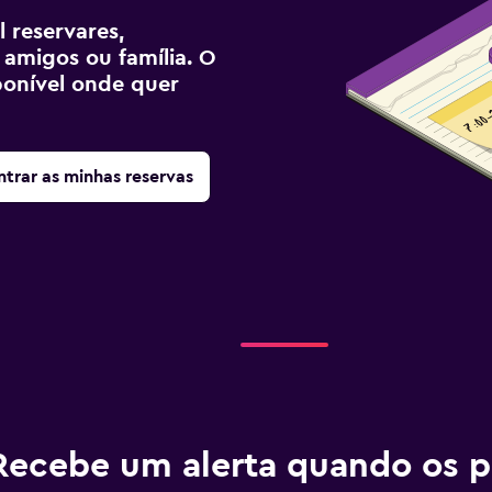
 reservares,
 amigos ou família. O
sponível onde quer
trar as minhas reservas
Recebe um alerta quando os p