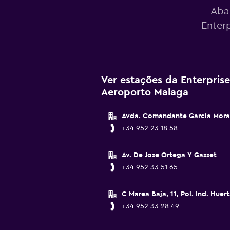
Aba
Enter
Ver estações da Enterpris
Aeroporto Malaga
Avda. Comandante Garcia Mora
+34 952 23 18 58
Av. De Jose Ortega Y Gasset
+34 952 33 51 65
C Marea Baja, 11, Pol. Ind. Huer
+34 952 33 28 49