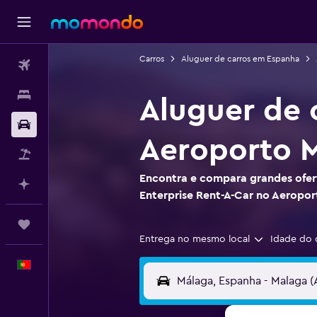
Carros
Aluguer de carros em Espanha
Voos
Alojamentos
Aluguer de 
Carros
Aeroporto 
Pacotes
Encontra e compara grandes ofert
Faz planos com IA
Enterprise Rent-A-Car no Aeropo
Trips
Entrega no mesmo local
Idade do 
Português