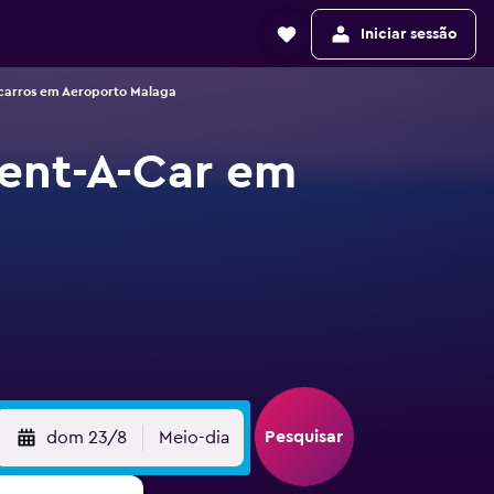
Iniciar sessão
carros em Aeroporto Malaga
Rent-A-Car em
Pesquisar
dom 23/8
Meio-dia