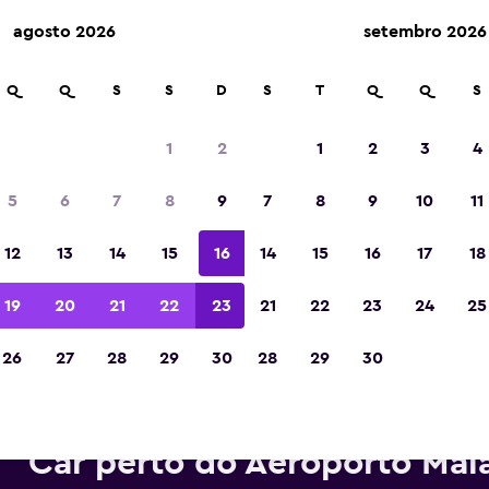
agosto 2026
setembro 2026
Q
Q
S
S
D
S
T
Q
Q
S
Eleita a melhor aplicação de viagens da Eur
de 2023
1
2
1
2
3
4
5
6
7
8
9
7
8
9
10
11
12
13
14
15
16
14
15
16
17
18
19
20
21
22
23
21
22
23
24
25
26
27
28
29
30
28
29
30
rros para alugar da Enterprise
Car perto do Aeroporto Mal