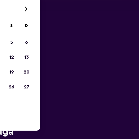
S
D
opa
5
6
12
13
19
20
26
27
 Rent-A-
aga