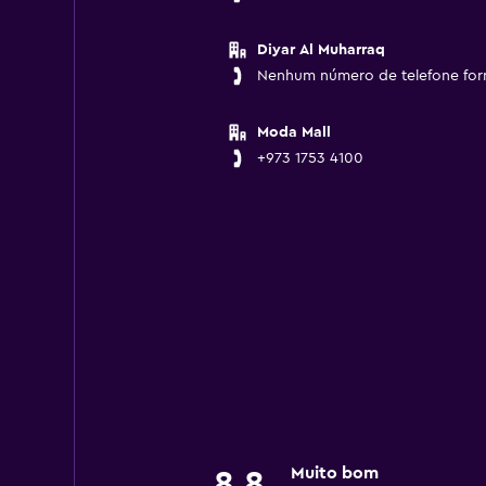
Diyar Al Muharraq
Nenhum número de telefone for
Moda Mall
+973 1753 4100
Muito bom
8,8