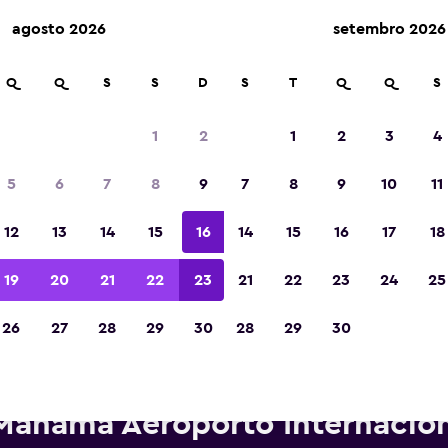
agosto 2026
setembro 2026
Q
Q
S
S
D
S
T
Q
Q
S
Eleita a melhor aplicação de viagens da Eur
de 2023
1
2
1
2
3
4
5
6
7
8
9
7
8
9
10
11
12
13
14
15
16
14
15
16
17
18
19
20
21
22
23
21
22
23
24
25
26
27
28
29
30
28
29
30
rros para alugar da Budget p
Manama Aeroporto Internacion