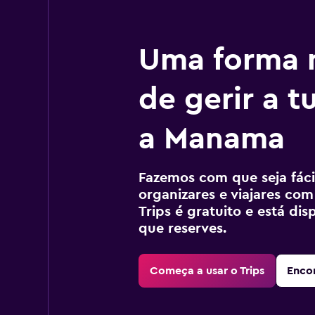
Uma forma m
de gerir a 
a Manama
Fazemos com que seja fácil
organizares e viajares com
Trips é gratuito e está di
que reserves.
Começa a usar o Trips
Encon