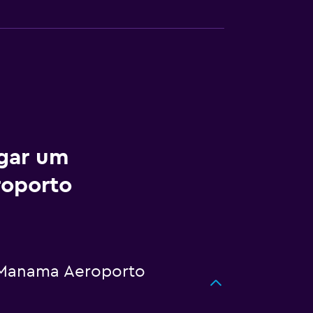
ugar um
roporto
o Manama Aeroporto