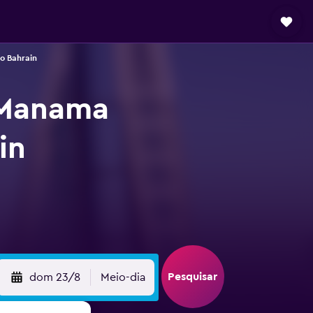
o Bahrain
 Manama
in
Pesquisar
dom 23/8
Meio-dia