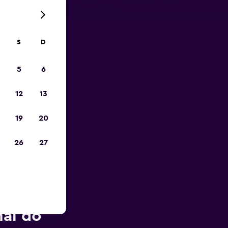
S
D
opa
5
6
12
13
19
20
26
27
erto do
al do