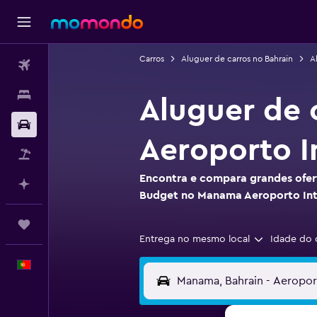
Carros
Aluguer de carros no Bahrain
A
Voos
Alojamentos
Aluguer de
Carros
Aeroporto I
Pacotes
Encontra e compara grandes ofert
Faz planos com IA
Budget no Manama Aeroporto Int
Trips
Entrega no mesmo local
Idade do 
Português