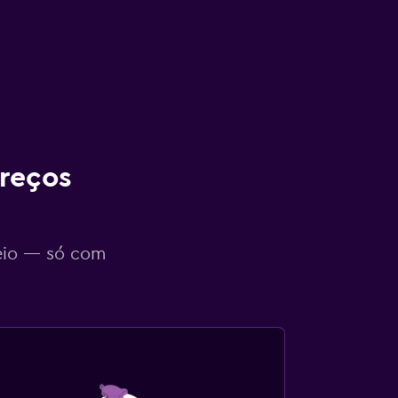
reços
eio — só com