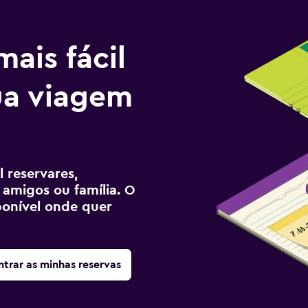
ais fácil
tua viagem
 reservares,
 amigos ou família. O
sponível onde quer
trar as minhas reservas