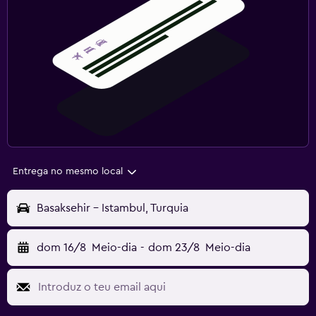
Entrega no mesmo local
Basaksehir - Istambul, Turquia
dom 16/8
Meio-dia
-
dom 23/8
Meio-dia