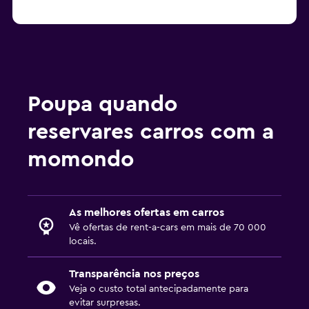
Aluguer de carros em Istambul Global Rent A Car
Aluguer de carros em Istambul Rent Go Rent A Car
Poupa quando
reservares carros com a
momondo
As melhores ofertas em carros
Vê ofertas de rent-a-cars em mais de 70 000
locais.
Transparência nos preços
Veja o custo total antecipadamente para
evitar surpresas.