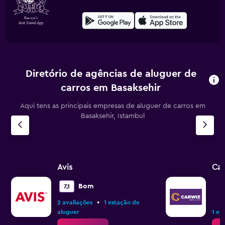
Diretório de agências de aluguer de
carros em Basaksehir
Aqui tens as principais empresas de aluguer de carros em
Basaksehir, Istambul
Avis
Ca
Bom
7,1
•
2 avaliações
1 estação de
aluguer
1 es