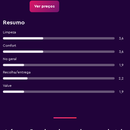
Ver preços
Resumo
Limpeza
3,6
Comfort
3,6
No geral
1,9
Recolha/entrega
2,2
Value
1,9