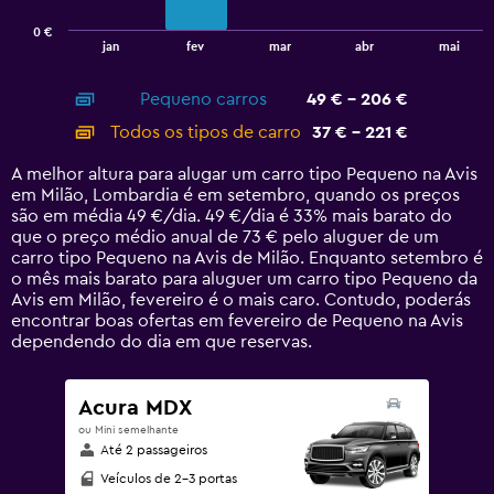
has
0 €
1
End
jan
fev
mar
abr
mai
of
X
interactive
axis
chart
Pequeno carros
49 € - 206 €
displaying
categories.
Todos os tipos de carro
37 € - 221 €
Range:
14
A melhor altura para alugar um carro tipo Pequeno na Avis
categories.
em Milão, Lombardia é em setembro, quando os preços
The
são em média 49 €/dia. 49 €/dia é 33% mais barato do
chart
que o preço médio anual de 73 € pelo aluguer de um
has
carro tipo Pequeno na Avis de Milão. Enquanto setembro é
1
o mês mais barato para aluguer um carro tipo Pequeno da
Y
Avis em Milão, fevereiro é o mais caro. Contudo, poderás
axis
encontrar boas ofertas em fevereiro de Pequeno na Avis
displaying
dependendo do dia em que reservas.
values.
Range:
0
Acura MDX
to
ou Mini semelhante
240.
Até 2 passageiros
Veículos de 2-3 portas