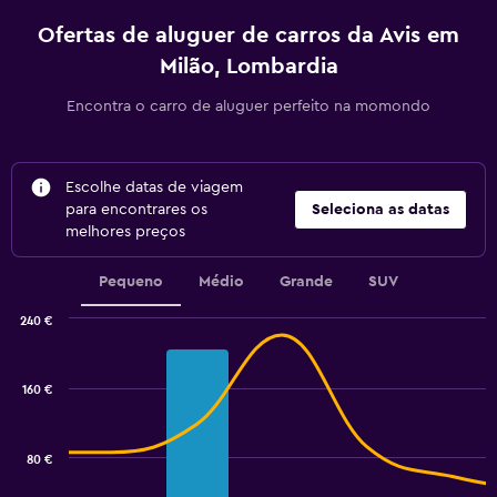
Ofertas de aluguer de carros da Avis em
Milão, Lombardia
Encontra o carro de aluguer perfeito na momondo
Escolhe datas de viagem
para encontrares os
Seleciona as datas
melhores preços
Pequeno
Médio
Grande
SUV
240 €
Combination
Chart
graphic.
chart
with
160 €
2
data
series.
80 €
The
chart