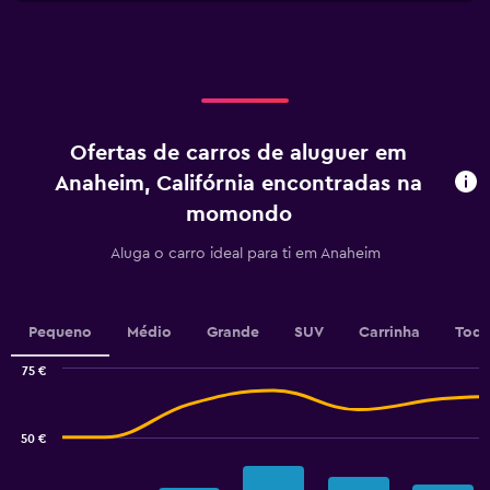
X
to
axis
36.
displaying
categories.
Range:
4
categories.
Ofertas de carros de aluguer em
The
chart
Anaheim, Califórnia encontradas na
has
momondo
1
Y
Aluga o carro ideal para ti em Anaheim
axis
displaying
values.
Range:
Pequeno
Médio
Grande
SUV
Carrinha
Todo
0
to
75 €
7.5.
Combination
Chart
graphic.
chart
with
50 €
2
data
series.