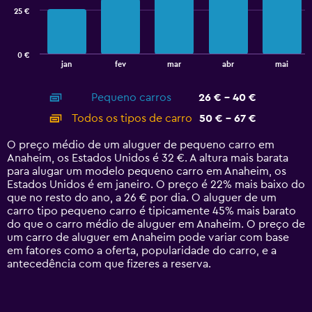
25 €
The
chart
has
0 €
1
End
jan
fev
mar
abr
mai
of
X
interactive
axis
chart
Pequeno carros
26 € - 40 €
displaying
categories.
Todos os tipos de carro
50 € - 67 €
Range:
14
O preço médio de um aluguer de pequeno carro em
categories.
Anaheim, os Estados Unidos é 32 €. A altura mais barata
The
para alugar um modelo pequeno carro em Anaheim, os
chart
Estados Unidos é em janeiro. O preço é 22% mais baixo do
has
que no resto do ano, a 26 € por dia. O aluguer de um
1
carro tipo pequeno carro é tipicamente 45% mais barato
Y
do que o carro médio de aluguer em Anaheim. O preço de
axis
um carro de aluguer em Anaheim pode variar com base
displaying
em fatores como a oferta, popularidade do carro, e a
values.
antecedência com que fizeres a reserva.
Range:
0
to
75.