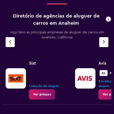
Diretório de agências de aluguer de
carros em Anaheim
Aqui tens as principais empresas de aluguer de carros em
Anaheim, Califórnia
Sixt
Avis
Mu
8,1
5 avaliaçõ
1 estação de aluguer
aluguer
Ver preços
Ver pr