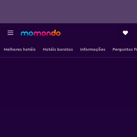
Melhores hotéis
Hotéis baratos
Informações
Perguntas F