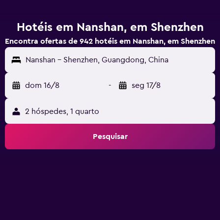
Hotéis em Nanshan, em Shenzhen
Encontra ofertas de 942 hotéis em Nanshan, em Shenzhen
Nanshan - Shenzhen, Guangdong, China
dom 16/8
-
seg 17/8
2 hóspedes, 1 quarto
Pesquisar