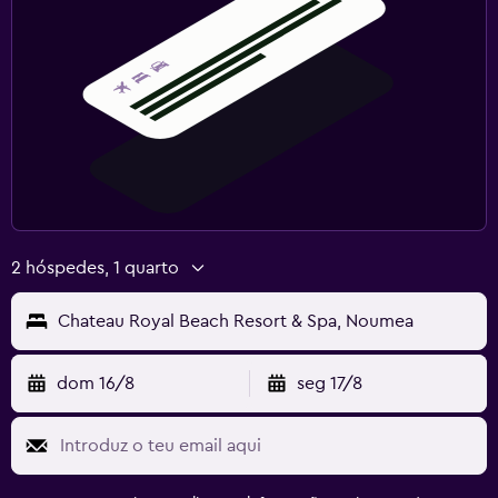
2 hóspedes, 1 quarto
Chateau Royal Beach Resort & Spa, Noumea
dom 16/8
seg 17/8