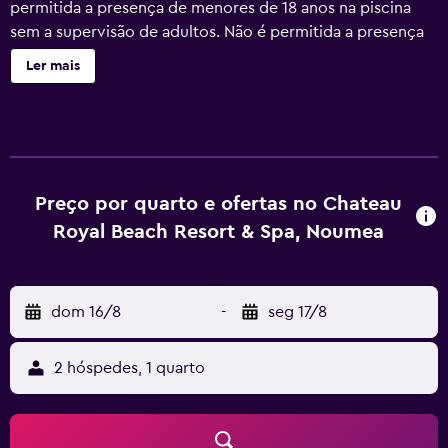
permitida a presença de menores de 18 anos na piscina
sem a supervisão de adultos. Não é permitida a presença
de menores de 16 anos na piscina, na sala de fitness ou na
Ler mais
banheira de hidromassagem. As atividades recreativas
listadas abaixo estão disponíveis no local ou nas
proximidades; poderão ser aplicadas taxas.
Preço por quarto e ofertas no Chateau
Royal Beach Resort & Spa, Noumea
dom 16/8
-
seg 17/8
2 hóspedes, 1 quarto