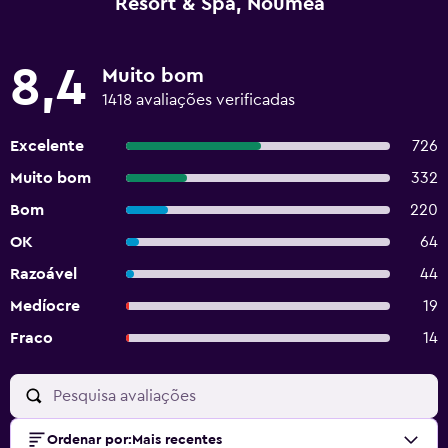
Resort & Spa, Noumea
8,4
Muito bom
1418 avaliações verificadas
Excelente
726
Muito bom
332
Bom
220
OK
64
Razoável
44
Medíocre
19
Fraco
14
Ordenar por
:
Mais recentes