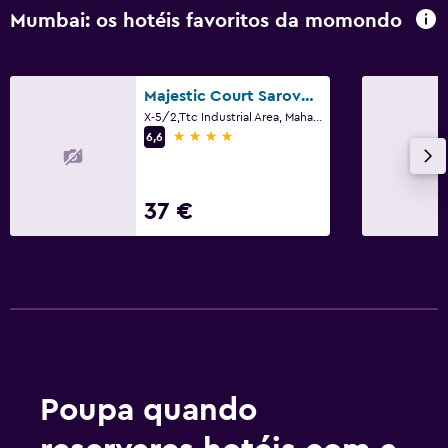
Mumbai: os hotéis favoritos da momondo
Majestic Court Sarovar Portico Navi Mumbai
X-5/2,Ttc Industrial Area, Mahape, Mumbai
4 estrelas
6,6
37 €
Poupa quando