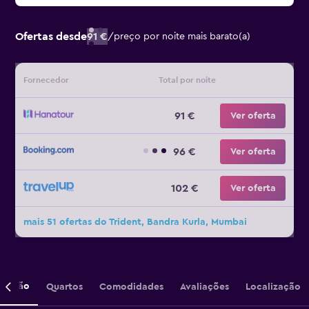
Ofertas desde
91 €
/
preço por noite mais barato(a)
Fornecedor
Total por noite
91 €
Ver oferta
96 €
Ver oferta
102 €
Ver oferta
mais 51 ofertas do Trident, Bandra Kurla, Mumbai
crição
Quartos
Comodidades
Avaliações
Localização