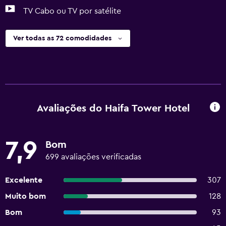
TV Cabo ou TV por satélite
Ver todas as 72 comodidades
Avaliações do Haifa Tower Hotel
7,9
Bom
699 avaliações verificadas
Excelente
307
Muito bom
128
Bom
93