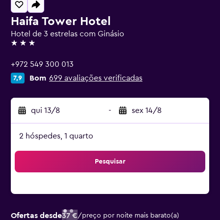
Haifa Tower Hotel
Hotel de 3 estrelas com Ginásio
3 estrelas
+972 549 300 013
Bom
699 avaliações verificadas
7,9
qui 13/8
-
sex 14/8
2 hóspedes, 1 quarto
Pesquisar
Ofertas desde
37 €
/
preço por noite mais barato(a)