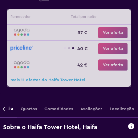
Fornecedor
Total por noite
37 €
Ver oferta
40 €
Ver oferta
42 €
Ver oferta
mais 11 ofertas do Haifa Tower Hotel
crição
Quartos
Comodidades
Avaliações
Localização
Sobre o Haifa Tower Hotel, Haifa