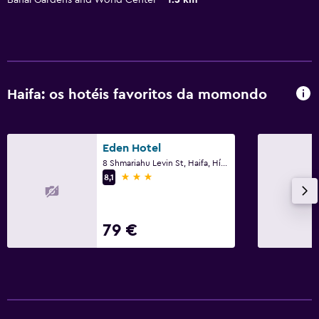
Haifa: os hotéis favoritos da momondo
Eden Hotel
8 Shmariahu Levin St, Haifa, Híefa (Haifa)
3 estrelas
8,1
79 €