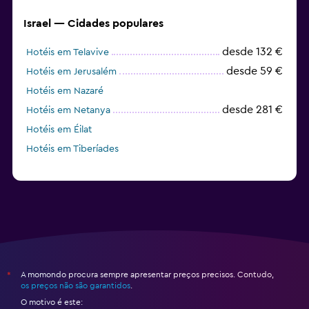
Israel — Cidades populares
desde 132 €
Hotéis em Telavive
desde 59 €
Hotéis em Jerusalém
Hotéis em Nazaré
desde 281 €
Hotéis em Netanya
Hotéis em Éilat
Hotéis em Tiberíades
A momondo procura sempre apresentar preços precisos. Contudo,
*
os preços não são garantidos
.
O motivo é este: