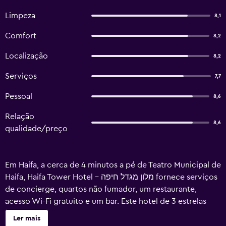
Limpeza
8,1
Comfort
8,2
Localização
8,2
Serviços
7,7
Pessoal
8,6
Relação
8,6
qualidade/preço
Em Haifa, a cerca de 4 minutos a pé de Teatro Municipal de
Haifa, Haifa Tower Hotel - מלון מגדל חיפה fornece serviços
de concierge, quartos não fumador, um restaurante,
acesso Wi-Fi gratuito e um bar. Este hotel de 3 estrelas
dispõe de um multibanco e um balcão de turismo. O
Ler mais
alojamento dispõe de serviço de quartos, uma receção