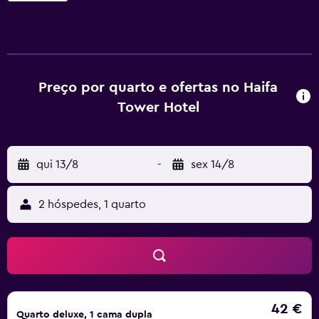
aberta 24 horas e câmbio de moeda. O alojamento
providencia quartos com com ar condicionado,
secretária, chaleira, um frigorífico, cofre, televisão de ecrã
plano e uma casa de banho privativa com chuveiro. As
acomodações providenciam roupa de cama e toalhas.
Preço por quarto e ofertas no Haifa
Jardins Bahá’í em ʻAkkō fica a 26 km de Haifa Tower Hotel -
Tower Hotel
מלון מגדל חיפה, enquanto Madatech - The national
museum of science, technology and space está a 8
minutos a pé de distância. O Aeroporto de Haifa fica a 9
qui 13/8
-
sex 14/8
km da propriedade.
2 hóspedes, 1 quarto
42 €
Quarto deluxe, 1 cama dupla