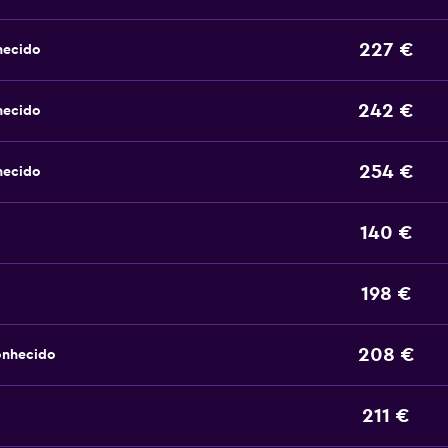
227 €
hecido
242 €
hecido
254 €
hecido
140 €
198 €
208 €
onhecido
211 €