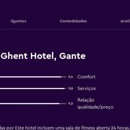
Quartos
Comodidades
Aval
 Ghent Hotel, Gante
Comfort
9,4
Serviços
9,8
Relação
9,2
qualidade/preço
das por Este hotel incluem uma sala de fitness aberta 24 horas.