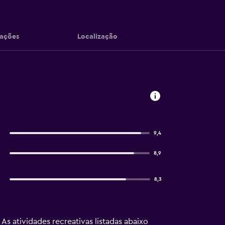
iações
Localização
9,4
8,9
8,3
 As atividades recreativas listadas abaixo