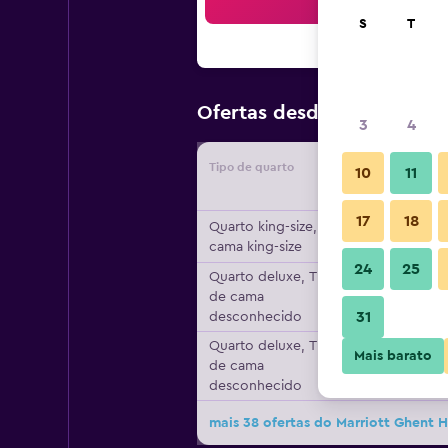
Pesqu
S
T
140 €
Ofertas desde
/
preço p
3
4
Tipo de quarto
Forneced
10
11
17
18
Quarto king-size, 1
cama king-size
24
25
Quarto deluxe, Tipo
de cama
31
desconhecido
Quarto deluxe, Tipo
Mais barato
de cama
desconhecido
mais 38 ofertas do Marriott Ghent H