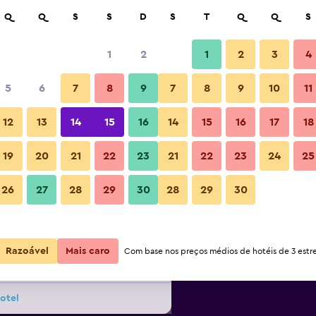
isar
Q
Q
S
S
D
S
T
Q
Q
S
1
2
1
2
3
4
or noite mais barato(a)
5
6
7
8
9
7
8
9
10
11
Edifício
or
Total por
12
13
14
15
16
14
15
16
17
18
noite
19
20
21
22
23
21
22
23
24
25
140 €
Ver oferta
Fotos
26
27
28
29
30
28
29
30
145 €
Ver oferta
Razoável
Mais caro
Com base nos preços médios de hotéis de 3 estre
158 €
Ver oferta
otel