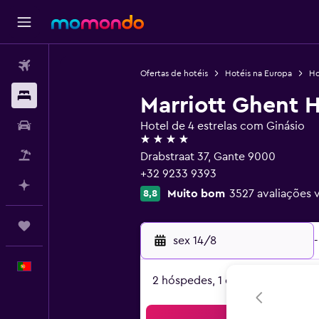
Voos
Ofertas de hotéis
Hotéis na Europa
Ho
Alojamentos
Marriott Ghent H
Carros
Hotel de 4 estrelas com Ginásio
4 estrelas
Pacotes
Drabstraat 37, Gante 9000
+32 9233 9393
Faz planos com IA
Muito bom
3527 avaliações v
8,8
Trips
sex 14/8
-
Português
2 hóspedes, 1 quarto