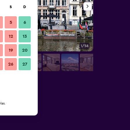
S
D
5
6
12
13
1/58
Quarto
19
20
26
27
las.