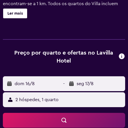
encontram-se a 1 km. Todos os quartos do Villa incluem
acesso Wi-Fi gratuito e uma casa de banho privativa com
Ler mais
banheira. Além disso, também possuem ar condicionado,
uma televisão por satélite, um mini-bar e um cofre. O
Hotel La Villa providencia serviços de lavandaria e limpeza
a seco. Também disponibiliza um serviço de aluguer de
carros e um transporte de/para o aeroporto. O centro de
negócios do hotel inclui serviços de fax e fotocópias. Os
Preço por quarto e ofertas no Lavilla
hóspedes podem experimentar cozinha local e
Hotel
internacional no restaurante do Villa. Diariamente é
servido um pequeno-almoço na sala de jantar do hotel.
Este hotel de Doha dispõe de estacionamento privado
dom 16/8
-
seg 17/8
gratuito e fica apenas a 10 minutos de carro do Aeroporto
Internacional de Doha.
2 hóspedes, 1 quarto