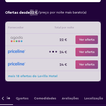
Ofertas desde
22 €
/
preço por noite mais barato(a)
Fornecedor
Total por noite
22 €
Ver oferta
24 €
Ver oferta
24 €
Ver oferta
mais 18 ofertas do Lavilla Hotel
crição
Quartos
Comodidades
Avaliações
Localização