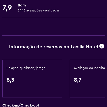
Roupa de cama
Bom
7,9
Toalhas
3445 avaliações verificadas
Extintor
Artigos de higiene grátis
Champô
Detetores de fumo
Informação de reservas no Lavilla Hotel
Adaptador
Sabonete
Ar-condicionado
Relação qualidade/preço
Avaliação da localiza
Atoalhados (taxa extra)
Caixotes do lixo
8,3
8,7
Amaciador
Serviços e comodidades
Check-in/Check-out
Centro de negócios