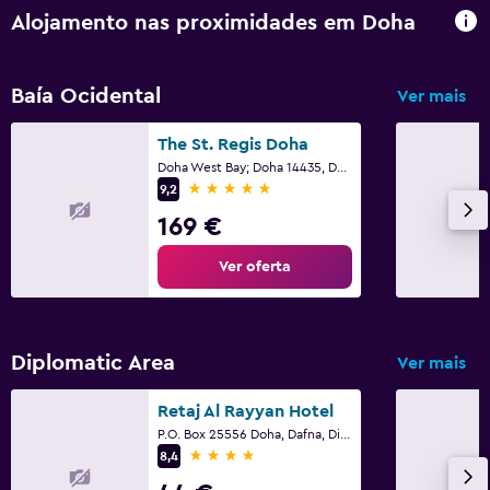
Segurança 24/7
Alojamento nas proximidades em Doha
Multimédia e entretenimento
Baía Ocidental
Ver mais
TV de ecrã plano
Zona de convívio/TV partilhada
The St. Regis Doha
Doha West Bay; Doha 14435, Doha
TV Cabo ou TV por satélite
5 estrelas
9,2
TV
169 €
Ver oferta
Estacionamento e transportes
Shuttle aeroporto (taxa)
Estacionamento gratuito
Diplomatic Area
Ver mais
Serviço de transporte (custo adicional)
Retaj Al Rayyan Hotel
P.O. Box 25556 Doha, Dafna, Diplomatic District, Doha
Quarto
4 estrelas
8,4
Camas de tamanho exta (> 2 metros)