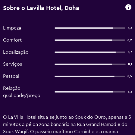
Sobre o Lavilla Hotel, Doha
Limpeza
8,3
Comfort
8,2
Localização
8,7
Serviços
8,1
Pessoal
8,5
Relação
8,3
qualidade/preço
O La Villa Hotel situa-se junto ao Souk do Ouro, apenas a 5
minutos a pé da zona bancária na Rua Grand Hamad e do
Souk Waqif. O passeio marítimo Corniche e a marina