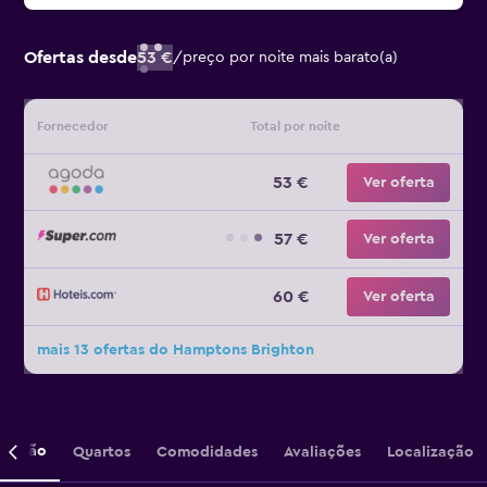
Ofertas desde
53 €
/
preço por noite mais barato(a)
Fornecedor
Total por noite
53 €
Ver oferta
57 €
Ver oferta
60 €
Ver oferta
mais 13 ofertas do Hamptons Brighton
crição
Quartos
Comodidades
Avaliações
Localização