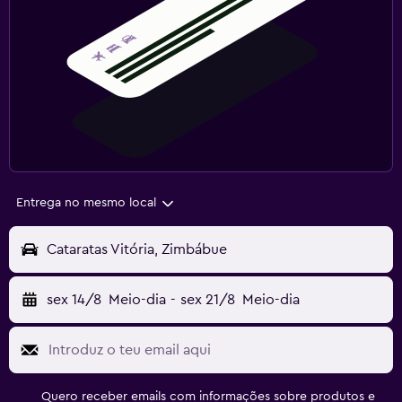
Entrega no mesmo local
Cataratas Vitória, Zimbábue
sex 14/8
Meio-dia
-
sex 21/8
Meio-dia
Quero receber emails com informações sobre produtos e