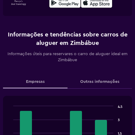
Informações e tendências sobre carros de
aluguer em Zimbábue
Informações úteis para reservares o carro de aluguer ideal em
Zimbábue
Empresas
Outras informações
4.5
Bar
Chart
graphic.
chart
3
with
4
bars.
1.5