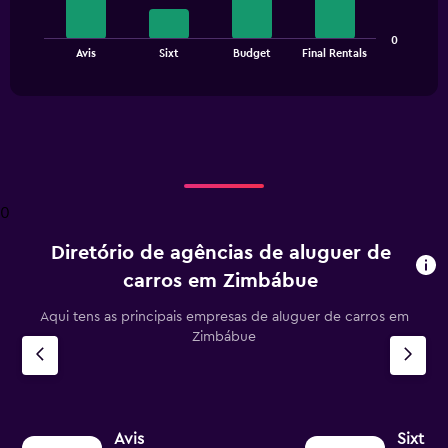
The
0
chart
End
Avis
Sixt
Budget
Final Rentals
of
has
interactive
1
chart
X
axis
displaying
categories.
Range:
4
0
categories.
The
Diretório de agências de aluguer de
chart
has
carros em Zimbábue
1
Y
Aqui tens as principais empresas de aluguer de carros em
axis
Zimbábue
displaying
values.
Range:
0
to
Avis
Sixt
4.5.