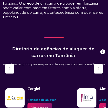
Y
Tanzânia. O preço de um carro de aluguer em Tanzânia
axis
pode variar com base em fatores como a oferta,
displaying
popularidade do carro, e a antecedência com que fizeres
values.
a reserva.
Range:
0
to
45.
Diretório de agências de aluguer de
carros em Tanzânia
Aqui tens as principais empresas de aluguer de carros em Tanzânia
Cargini
Alma
1 estação de aluguer
3 esta
Ver preços
Ve