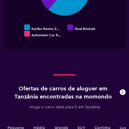
to
30.
Karibu Kwetu Z…
Final Rentals
Autounion Car R…
End
of
interactive
chart
Ofertas de carros de aluguer em
Tanzânia encontradas na momondo
Aluga o carro ideal para ti em Tanzânia
Pequeno
Médio
Grande
SUV
Carrinha
Luxo