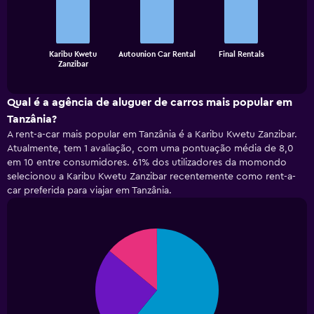
3
bars.
The
Karibu Kwetu
Autounion Car Rental
Final Rentals
chart
End
Zanzibar
of
has
interactive
1
chart
X
Qual é a agência de aluguer de carros mais popular em
axis
Tanzânia?
displaying
A rent-a-car mais popular em Tanzânia é a Karibu Kwetu Zanzibar.
categories.
Atualmente, tem 1 avaliação, com uma pontuação média de 8,0
Range:
em 10 entre consumidores. 61% dos utilizadores da momondo
3
selecionou a Karibu Kwetu Zanzibar recentemente como rent-a-
categories.
car preferida para viajar em Tanzânia.
The
chart
has
1
Pie
Chart
Y
graphic.
chart
with
axis
3
displaying
slices.
values.
Range:
0