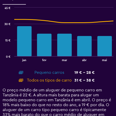
45 €
Combination
Chart
graphic.
chart
with
30 €
2
data
series.
15 €
The
chart
has
0 €
1
End
jan
fev
mar
abr
mai
of
X
interactive
axis
chart
Pequeno carros
19 € - 28 €
displaying
categories.
Todos os tipos de carro
31 € - 38 €
Range:
14
O preço médio de um aluguer de pequeno carro em
categories.
Tanzânia é 22 €. A altura mais barata para alugar um
The
modelo pequeno carro em Tanzânia é em abril. O preço é
chart
18% mais baixo do que no resto do ano, a 19 € por dia. O
has
aluguer de um carro tipo pequeno carro é tipicamente
1
33% mais barato do que o carro médio de aluguer em