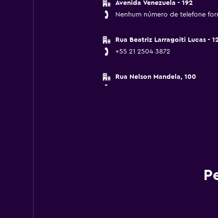
Avenida Venezuela - 192
Nenhum número de telefone for
Rua Beatriz Larragoiti Lucas - 1
+55 21 2504 3872
Rua Nelson Mandela, 100
+55 21 2527 7783
Rua Sorocaba - 305
Nenhum número de telefone for
RUA MARQUÊS DE PARANA, 151
Nenhum número de telefone for
P
Av Princesa Isabel 500
+55 21 3082 3873