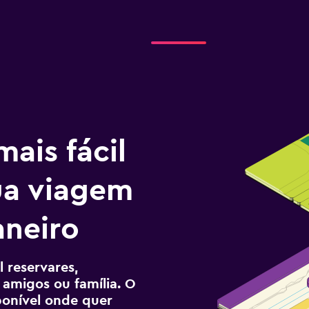
ais fácil
tua viagem
aneiro
 reservares,
 amigos ou família. O
sponível onde quer