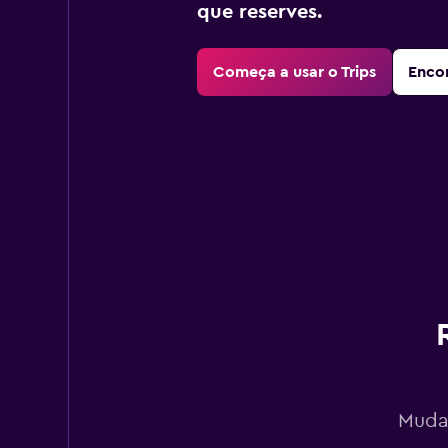
que reserves.
Começa a usar o Trips
Encon
Mudan