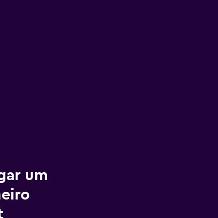
ugar um
eiro
t