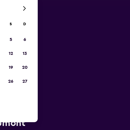
S
D
opa
5
6
12
13
19
20
26
27
to do Rio
Dumont