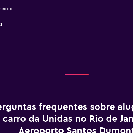
necido
21
necido
necido
erguntas frequentes sobre al
carro da Unidas no Rio de Jan
Aeroporto Santos Dumon