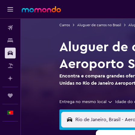
Carros
Aluguer de carros no Brasil
Alu
Voos
Alojamentos
Aluguer de 
Carros
Aeroporto 
Pacotes
Encontra e compara grandes ofert
Faz planos com IA
Unidas no Rio de Janeiro Aeropo
Trips
Entrega no mesmo local
Idade do 
Português