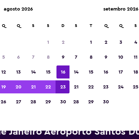
agosto 2026
setembro 2026
Q
Q
S
S
D
S
T
Q
Q
S
Eleita a melhor aplicação de viagens da Eur
de 2023
1
2
1
2
3
4
5
6
7
8
9
7
8
9
10
11
12
13
14
15
16
14
15
16
17
18
19
20
21
22
23
21
22
23
24
25
26
27
28
29
30
28
29
30
ros para alugar da Unidas per
e Janeiro Aeroporto Santos 