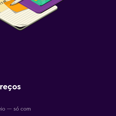
reços
eio — só com