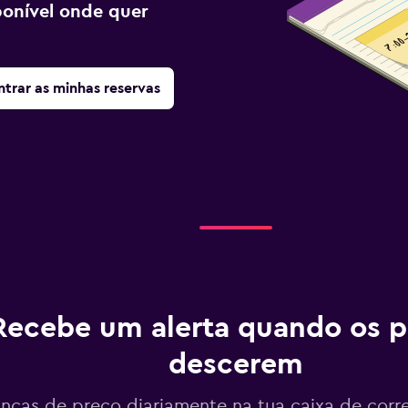
sponível onde quer
trar as minhas reservas
Recebe um alerta quando os p
descerem
ças de preço diariamente na tua caixa de corr