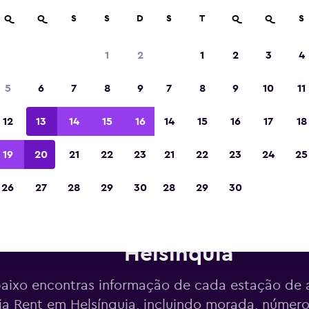
Q
Q
S
S
D
S
T
Q
Q
S
Eleita a melhor aplicação de viagens da Eur
de 2023
1
2
1
2
3
4
5
6
7
8
9
7
8
9
10
11
12
13
14
15
16
14
15
16
17
18
19
20
21
22
23
21
22
23
24
25
26
27
28
29
30
28
29
30
tações de aluguer da Scandia
Helsínquia
aixo encontras informação de cada estação de 
a Rent em Helsínquia, incluindo morada, número