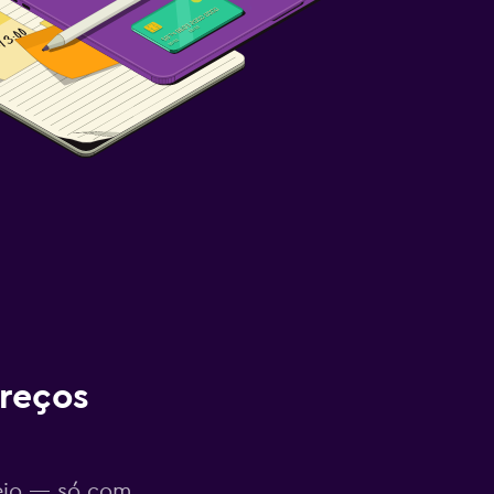
reços
eio — só com