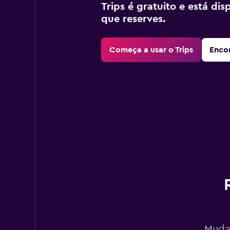
Trips é gratuito e está di
que reserves.
Começa a usar o Trips
Encon
Mudan