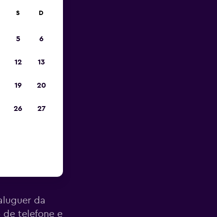
S
D
opa
5
6
12
13
19
20
26
27
 Rent em
aluguer da
 de telefone e