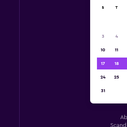
S
T
3
4
10
11
17
18
24
25
31
Es
Ab
Scandi