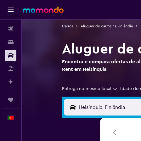
Carros
Aluguer de carros na Finlândia
Voos
Alojamentos
Aluguer de 
Carros
Encontra e compara ofertas de al
Pacotes
Rent em Helsínquia
Faz planos com IA
Entrega no mesmo local
Idade do 
Trips
Português