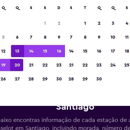
Q
Q
S
S
D
S
T
Q
Q
S
Eleita a melhor aplicação de viagens da Eur
de 2023
1
2
1
2
3
4
5
6
7
8
9
7
8
9
10
11
12
13
14
15
16
14
15
16
17
18
19
20
21
22
23
21
22
23
24
25
26
27
28
29
30
28
29
30
Estações de aluguer da Rosse
Santiago
aixo encontras informação de cada estação de 
selot em Santiago, incluindo morada, número de