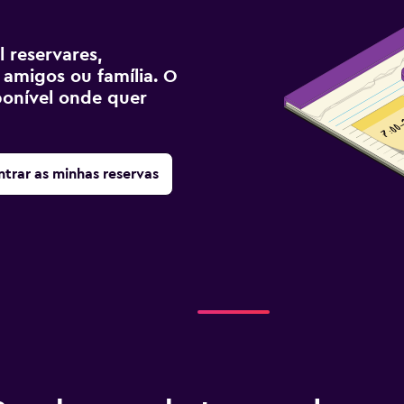
 reservares,
 amigos ou família. O
sponível onde quer
trar as minhas reservas