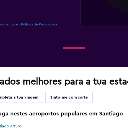
os de uso
e a
Política de Privacidade.
tados melhores para a tua est
pleta a tua viagem
Sinto-me com sorte
luga nestes aeroportos populares em Santiago
tiago Arturo