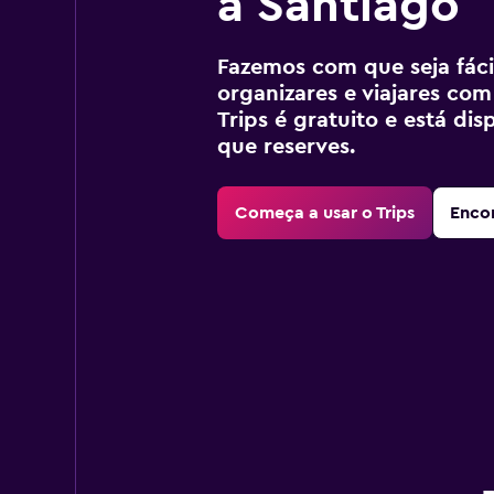
a Santiago
Fazemos com que seja fácil
organizares e viajares com
Trips é gratuito e está di
que reserves.
Começa a usar o Trips
Encon