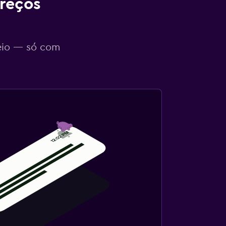
reços
eio — só com