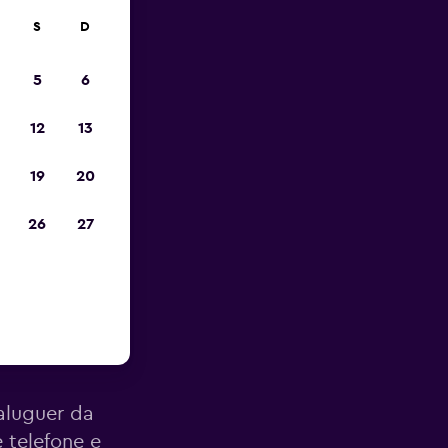
S
D
opa
5
6
12
13
19
20
26
27
lot em
aluguer da
 telefone e