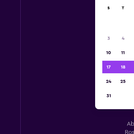
S
T
3
4
10
11
17
18
24
25
31
Ab
Ros