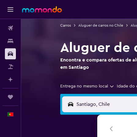
Carros
Aluguer de carros no Chile
Alu
Voos
Alojamentos
Aluguer de 
Carros
Encontra e compara ofertas de al
Pacotes
em Santiago
Faz planos com IA
Entrega no mesmo local
Idade do 
Trips
Português