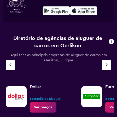
Diretório de agências de aluguer de
carros em Oerlikon
Aqui tens as principais empresas de aluguer de carros em
Oerlikon, Zurique
Dollar
Europ
1 estação de aluguer
2 estaç
Ver preços
Ver 