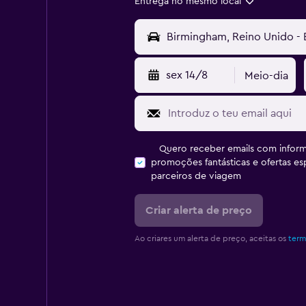
Entrega no mesmo local
sex 14/8
Meio-dia
Quero receber emails com inform
promoções fantásticas e ofertas e
parceiros de viagem
Criar alerta de preço
Ao criares um alerta de preço, aceitas os
term