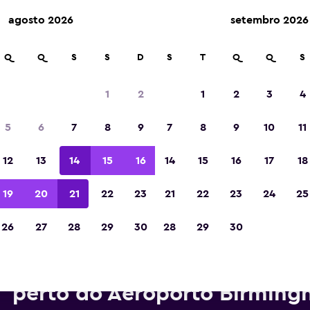
agosto 2026
setembro 2026
Q
Q
S
S
D
S
T
Q
Q
S
Eleita a melhor aplicação de viagens da Eur
de 2023
1
2
1
2
3
4
5
6
7
8
9
7
8
9
10
11
12
13
14
15
16
14
15
16
17
18
19
20
21
22
23
21
22
23
24
25
26
27
28
29
30
28
29
30
arros para alugar da GREEN 
perto do Aeroporto Birmin