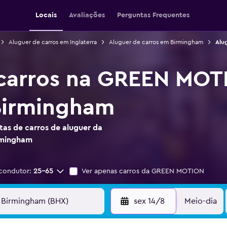
Locais
Avaliações
Perguntas Frequentes
Aluguer de carros em Inglaterra
Aluguer de carros em Birmingham
Alu
 carros na GREEN MO
Birmingham
as de carros de aluguer da
rmingham
condutor:
25-65
Ver apenas carros da GREEN MOTION
sex 14/8
Meio-dia