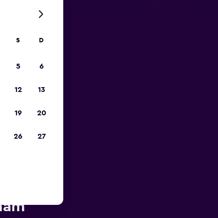
S
D
opa
5
6
12
13
19
20
26
27
MOTION
gham