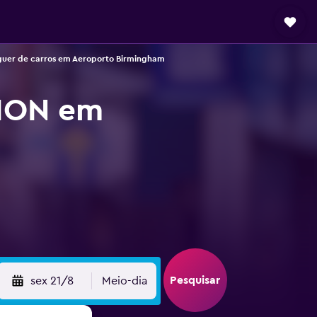
guer de carros em Aeroporto Birmingham
TION em
Pesquisar
sex 21/8
Meio-dia