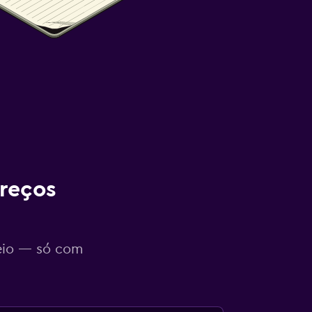
reços
eio — só com