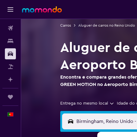
Carros
Aluguer de carros no Reino Unido
Voos
Alojamentos
Aluguer de
Carros
Aeroporto 
Pacotes
Encontra e compara grandes ofert
Faz planos com IA
GREEN MOTION no Aeroporto Bi
Trips
Entrega no mesmo local
Idade do 
Português