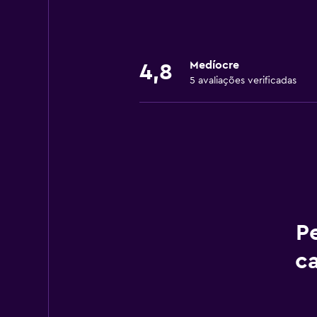
Medíocre
4,8
5 avaliações verificadas
P
c