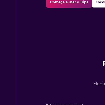
Começa a usar o Trips
Encon
Mudan