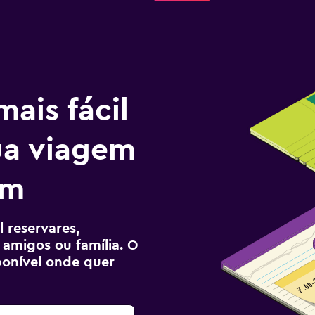
ais fácil
tua viagem
am
 reservares,
 amigos ou família. O
sponível onde quer