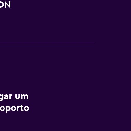
ION
ugar um
oporto