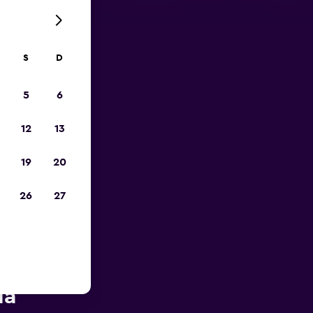
S
D
opa
5
6
12
13
19
20
26
27
 Rent-A-
la