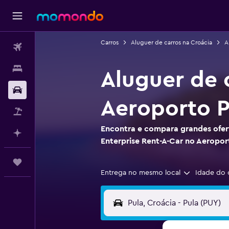
Carros
Aluguer de carros na Croácia
A
Voos
Alojamentos
Aluguer de 
Carros
Aeroporto P
Pacotes
Encontra e compara grandes ofert
Faz planos com IA
Enterprise Rent-A-Car no Aeropor
Trips
Entrega no mesmo local
Idade do 