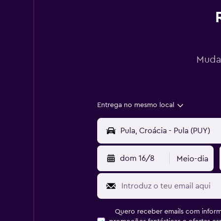
Mudan
Entrega no mesmo local
dom 16/8
Meio-dia
Quero receber emails com inform