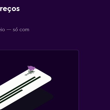
reços
eio — só com